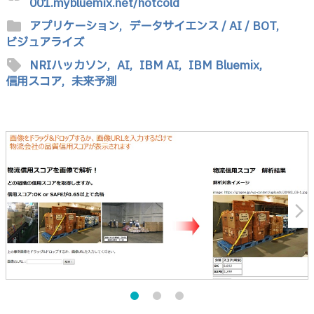
001.mybluemix.net/hotcold
folder
アプリケーション,
データサイエンス / AI / BOT,
ビジュアライズ
sell
NRIハッカソン,
AI,
IBM AI,
IBM Bluemix,
信用スコア,
未来予測
arrow_forward_ios