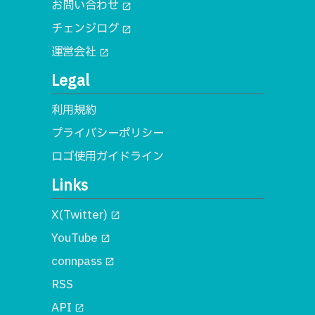
お問い合わせ
open_in_new
チェンジログ
open_in_new
運営会社
open_in_new
Legal
利用規約
プライバシーポリシー
ロゴ使用ガイドライン
Links
X(Twitter)
open_in_new
YouTube
open_in_new
connpass
open_in_new
RSS
API
open_in_new