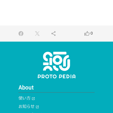
share
thumb_up_alt
0
About
使い方
open_in_new
お知らせ
open_in_new