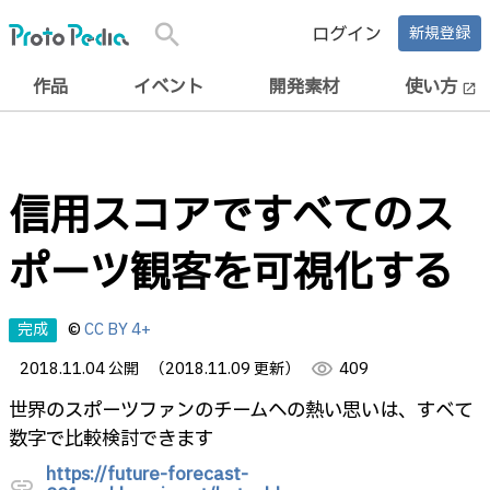
search
ログイン
新規登録
作品
イベント
開発素材
使い方
open_in_new
信用スコアですべてのス
ポーツ観客を可視化する
完成
©
CC BY 4+
2018.11.04 公開
（2018.11.09 更新）
visibility
409
世界のスポーツファンのチームへの熱い思いは、すべて
数字で比較検討できます
https://future-forecast-
link