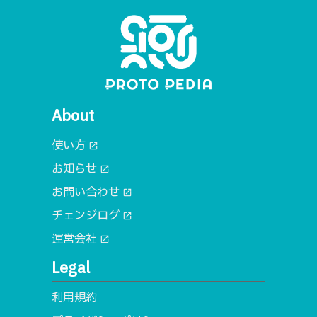
About
使い方
open_in_new
お知らせ
open_in_new
お問い合わせ
open_in_new
チェンジログ
open_in_new
運営会社
open_in_new
Legal
利用規約