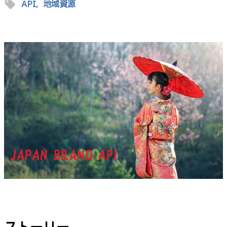
sell
API,
地域資源