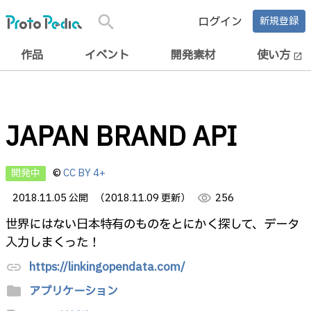
search
ログイン
新規登録
作品
イベント
開発素材
使い方
open_in_new
JAPAN BRAND API
開発中
©
CC BY 4+
2018.11.05 公開
（2018.11.09 更新）
visibility
256
世界にはない日本特有のものをとにかく探して、データ
入力しまくった！
https://linkingopendata.com/
link
folder
アプリケーション