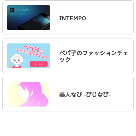
INTEMPO
ぺパ子のファッションチェ
ック
美人なび -びじなび-