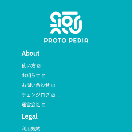
About
使い方
open_in_new
お知らせ
open_in_new
お問い合わせ
open_in_new
チェンジログ
open_in_new
運営会社
open_in_new
Legal
利用規約