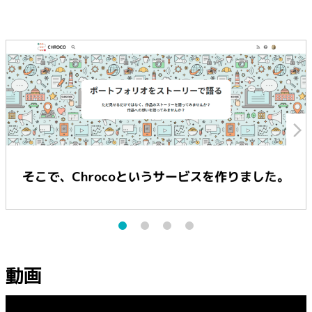
arrow_forward_ios
動画