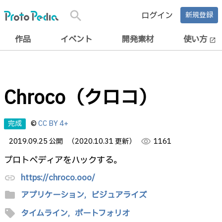
search
ログイン
新規登録
作品
イベント
開発素材
使い方
open_in_new
Chroco（クロコ）
完成
©
CC BY 4+
2019.09.25 公開
（2020.10.31 更新）
visibility
1161
プロトペディアをハックする。
https://chroco.ooo/
link
folder
アプリケーション,
ビジュアライズ
sell
タイムライン,
ポートフォリオ