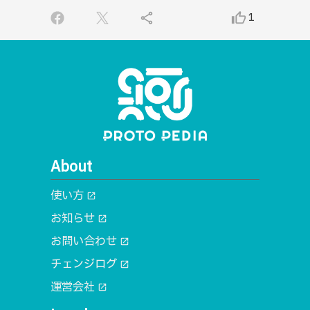
share
thumb_up_alt
1
About
使い方
open_in_new
お知らせ
open_in_new
お問い合わせ
open_in_new
チェンジログ
open_in_new
運営会社
open_in_new