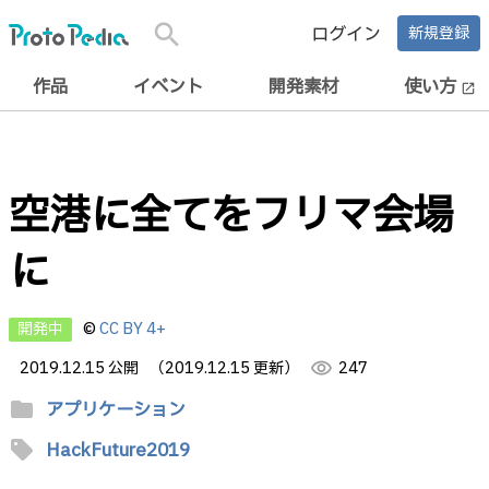
search
ログイン
新規登録
作品
イベント
開発素材
使い方
open_in_new
空港に全てをフリマ会場
に
開発中
©
CC BY 4+
2019.12.15 公開
（2019.12.15 更新）
visibility
247
folder
アプリケーション
sell
HackFuture2019