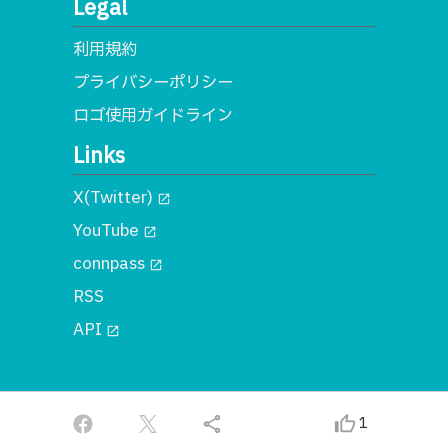
Legal
利用規約
プライバシーポリシー
ロゴ使用ガイドライン
Links
X(Twitter)
open_in_new
YouTube
open_in_new
connpass
open_in_new
RSS
API
open_in_new
© 2018 一般社団法人MA
share
thumb_up_alt
1