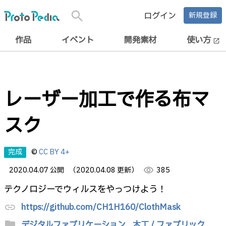
search
ログイン
新規登録
作品
イベント
開発素材
使い方
open_in_new
レーザー加工で作る布マ
スク
完成
©
CC BY 4+
2020.04.07 公開
（2020.04.08 更新）
visibility
385
テクノロジーでウィルスをやっつけよう！
https://github.com/CH1H160/ClothMask
link
folder
デジタルファブリケーション,
木工 / ファブリック