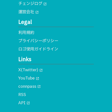
チェンジログ
open_in_new
運営会社
open_in_new
Legal
利用規約
プライバシーポリシー
ロゴ使用ガイドライン
Links
X(Twitter)
open_in_new
YouTube
open_in_new
connpass
open_in_new
RSS
API
open_in_new