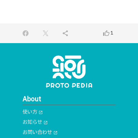
share
thumb_up_alt
1
About
使い方
open_in_new
お知らせ
open_in_new
お問い合わせ
open_in_new