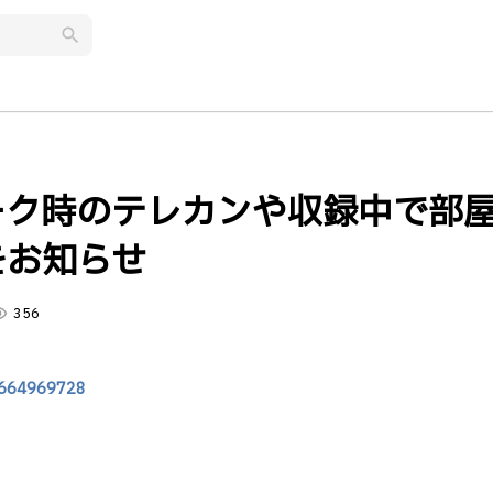
search
ワーク時のテレカンや収録中で部
をお知らせ
lity
356
19664969728