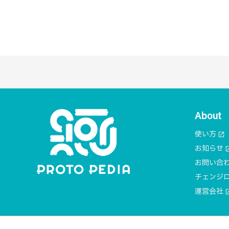
About
使い方
open_in_new
お知らせ
open_i
お問い合
チェンジ
運営会社
open_i