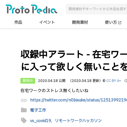
作品
イベント
開発素材
使い方
open_in_new
収録中アラート - 在宅
に入って欲しく無いこと
開発中
2020.04.18 公開
（2020.04.18 更新）
©
CC BY 4+
visibi
在宅ワークのストレス無くしたいね
link
https://twitter.com/n0bisuke/status/12513992
folder
電子工作
sell
vs_covid19,
リモートワークハッカソン