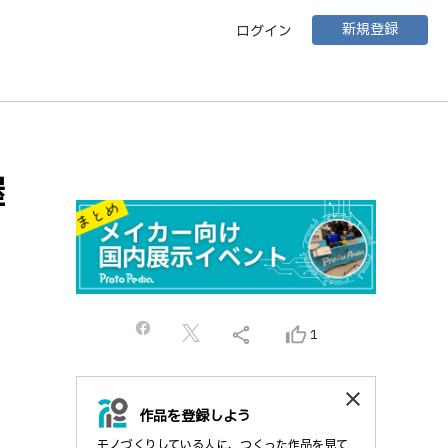
新規登録
ログイン
屋
share
thumb_up_alt
1
close
作品を登録しよう
モノづくりしている人に、つくった作品を見て