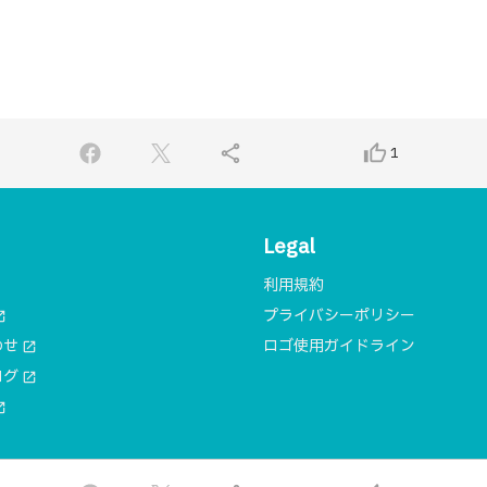
share
thumb_up_alt
1
Legal
利用規約
プライバシーポリシー
n_new
わせ
ロゴ使用ガイドライン
open_in_new
ログ
open_in_new
n_new
© 2018 一般社団法人MA