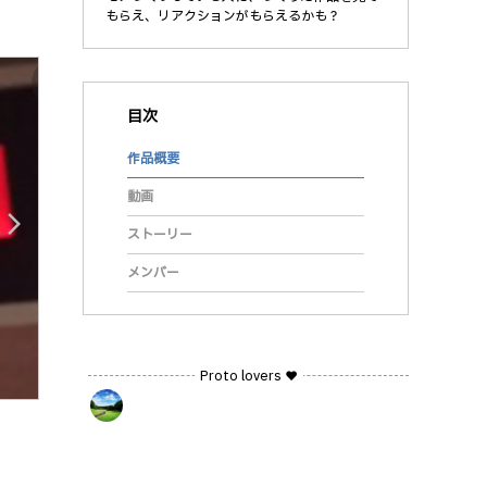
もらえ、リアクションがもらえるかも？
目次
作品概要
動画
arrow_forward_ios
ストーリー
メンバー
Proto lovers ♥