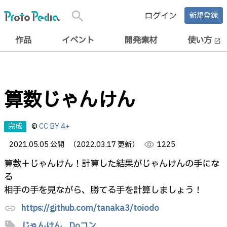
search
ログイン
新規登録
作品
イベント
開発素材
使い方
open_in_new
算数じゃんけん
完成
©
CC BY 4+
2021.05.05 公開
（2022.03.17 更新）
visibility
1225
算数＋じゃんけん！計算した結果がじゃんけんの手にな
る
相手の手を見ながら、勝てる手を計算しましょう！
https://github.com/tanaka3/toiodo
link
sell
じゃんけん,
Doコン