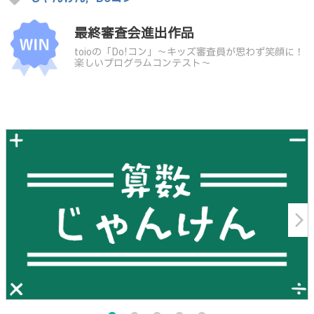
最終審査会進出作品
toioの「Do!コン」～キッズ審査員が思わず笑顔に！
楽しいプログラムコンテスト～
arrow_forward_ios