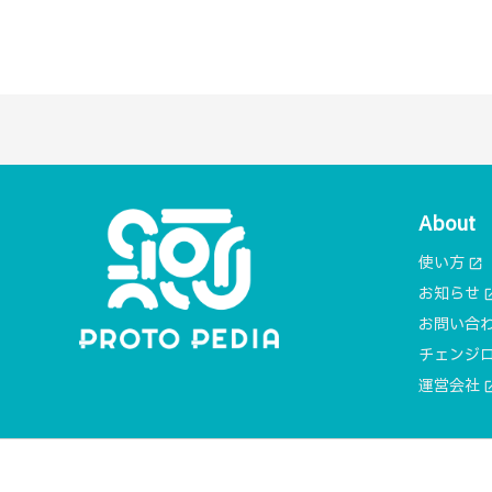
About
使い方
open_in_new
お知らせ
open_i
お問い合
チェンジ
運営会社
open_i