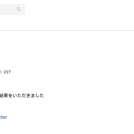
search
lity
217
う結果をいただきました
tter