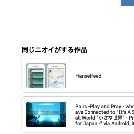
同じニオイがする作品
Hanselfeed
Pairs -Play and Pray - wh
ave Connected to "It's A
all World "小さな世界" - Pr
for Japan -" via Android, 