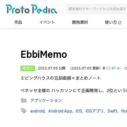
作品
イベント
開発素材
使い方
open_in_new
EbbiMemo
開発中
2021.07.05 公開
（2021.07.05 更新）
©
CC BY 4+
visibi
エビングハウスの忘却曲線×️まとめノート
ベネッセ主催の ハッカソンにて企画開発し、2位とい
folder
アプリケーション
sell
android,
Android App,
iOS,
iOSアプリ,
Swift,
flu