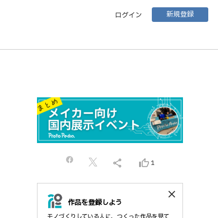
新規登録
ログイン
share
thumb_up_alt
1
close
作品を登録しよう
モノづくりしている人に、つくった作品を見て