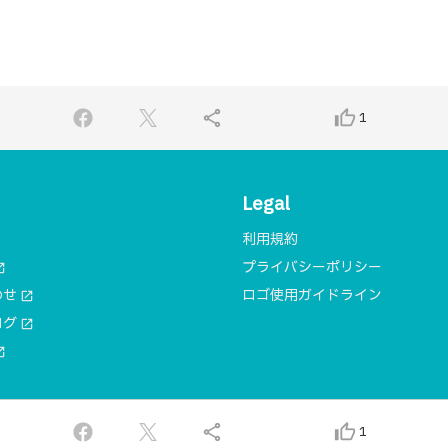
share
thumb_up_alt
1
Legal
利用規約
プライバシーポリシー
n_new
わせ
ロゴ使用ガイドライン
open_in_new
ログ
open_in_new
n_new
© 2018 一般社団法人MA
share
thumb_up_alt
1