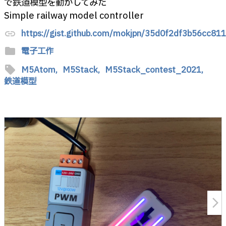
で鉄道模型を動かしてみた
Simple railway model controller
https://gist.github.com/mokjpn/35d0f2df3b56cc8
link
folder
電子工作
sell
M5Atom,
M5Stack,
M5Stack_contest_2021,
鉄道模型
arrow_forward_ios