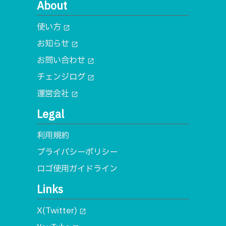
About
使い方
open_in_new
お知らせ
open_in_new
お問い合わせ
open_in_new
チェンジログ
open_in_new
運営会社
open_in_new
Legal
利用規約
プライバシーポリシー
ロゴ使用ガイドライン
Links
X(Twitter)
open_in_new