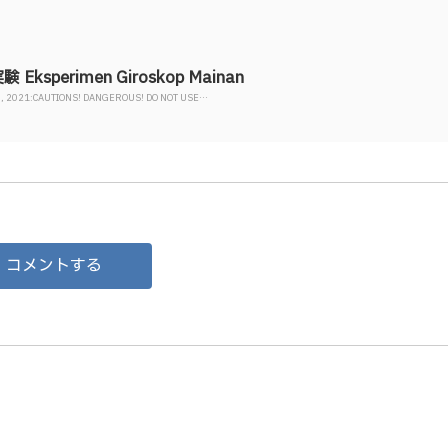
 Eksperimen Giroskop Mainan
 25, 2021:CAUTIONS! DANGEROUS! DO NOT USE…
コメントする