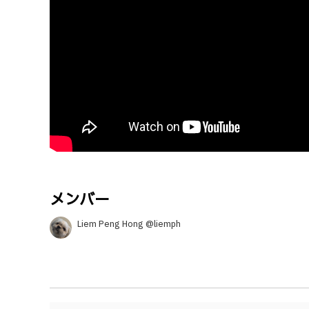
メンバー
Liem Peng Hong @liemph