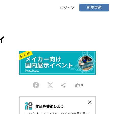
新規登録
ログイン
ャイ
share
thumb_up_alt
0
close
作品を登録しよう
モノづくりしている人に、つくった作品を見て