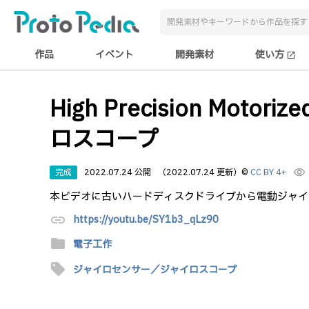
作品
イベント
開発素材
使い方
open_in_new
High Precision Motor
ロスコープ
完成
2022.07.24 公開
（2022.07.24 更新）
©
CC BY 4+
visibility
本ビデオに古いハードディスクドライブから電動ジャイ
link
https://youtu.be/SY1b3_qLz90
folder
電子工作
sell
ジャイロセンサー／ジャイロスコープ