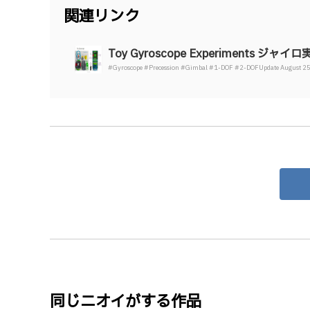
関連リンク
Toy Gyroscope Experiments ジャイロ実験
#Gyroscope #Precession #Gimbal #1-DOF #2-DOFUpdate August
同じニオイがする作品