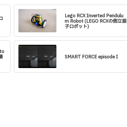
Lego RCX Inverted Pendulu
コ
m Robot (LEGO RCXの倒立振
子ロボット)
to
最
SMART FORCE episode I