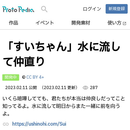
search
ログイン
新規登録
作品
イベント
開発素材
使い方
open_in_new
「すいちゃん」水に流し
て仲直り
開発中
©
CC BY 4+
2023.02.11 公開
（2023.02.11 更新）
visibility
287
いくら喧嘩してても、君たちが本当は仲良しだってこと
知ってるよ。水に流して明日からまた一緒に前を向う
よ。
https://ushinohi.com/Sui
link