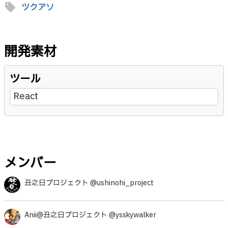
sell
ツクアソ
開発素材
ツール
React
メンバー
丑之日プロジェクト @ushinohi_project
Anii@丑之日プロジェクト @ysskywalker