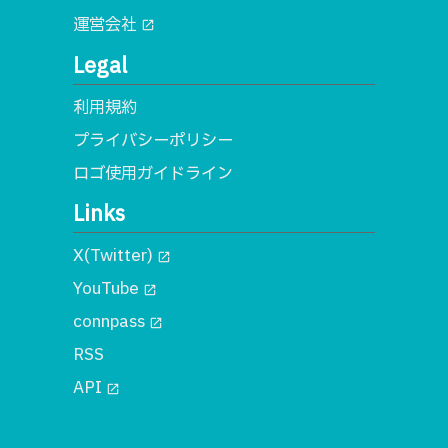
運営会社
open_in_new
Legal
利用規約
プライバシーポリシー
ロゴ使用ガイドライン
Links
X(Twitter)
open_in_new
YouTube
open_in_new
connpass
open_in_new
RSS
API
open_in_new