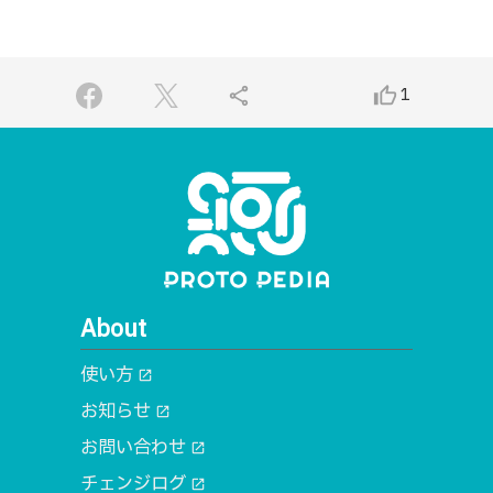
share
thumb_up_alt
1
About
使い方
open_in_new
お知らせ
open_in_new
お問い合わせ
open_in_new
チェンジログ
open_in_new