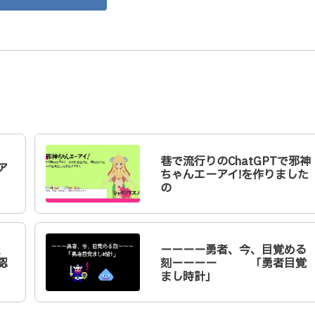
巷で流行りのChatGPTで邪神
ア
ちゃんエーアイ!を作りました
の
、
ーーーー勇者、今、目覚める
認
刻ーーーー 「勇者目覚
まし時計」