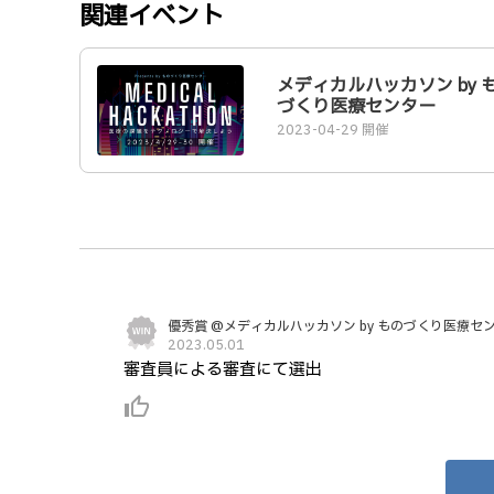
関連イベント
メディカルハッカソン by 
づくり医療センター
2023-04-29 開催
優秀賞 @メディカルハッカソン by ものづくり医療セ
2023.05.01
審査員による審査にて選出
thumb_up_alt