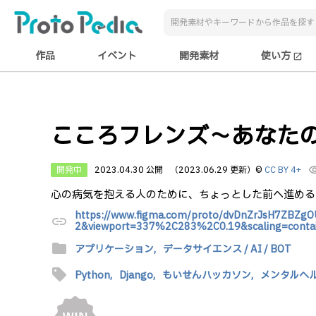
作品
イベント
開発素材
使い方
open_in_new
こころフレンズ〜あなた
開発中
2023.04.30 公開
（2023.06.29 更新）
©
CC BY 4+
visibi
心の病気を抱える人のために、ちょっとした前へ進める
https://www.figma.com/proto/dvDnZrJsH7ZBZgO
link
2&viewport=337%2C283%2C0.19&scaling=contai
folder
アプリケーション,
データサイエンス / AI / BOT
sell
Python,
Django,
もいせんハッカソン,
メンタルヘ