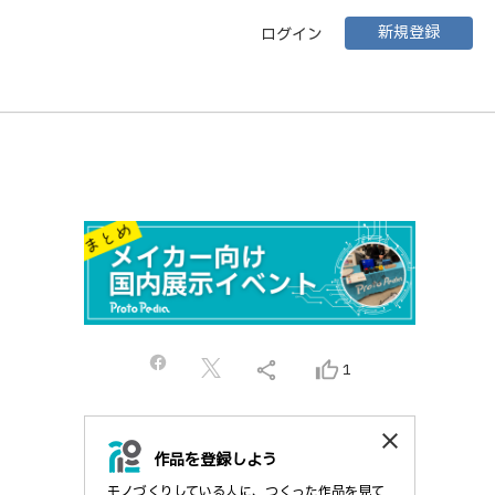
新規登録
ログイン
！
share
thumb_up_alt
1
close
作品を登録しよう
モノづくりしている人に、つくった作品を見て