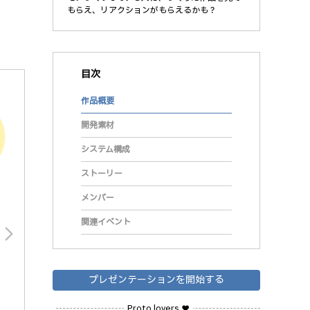
もらえ、リアクションがもらえるかも？
目次
作品概要
開発素材
システム構成
ストーリー
メンバー
関連イベント
arrow_forward_ios
プレゼンテーションを開始する
Proto lovers ♥