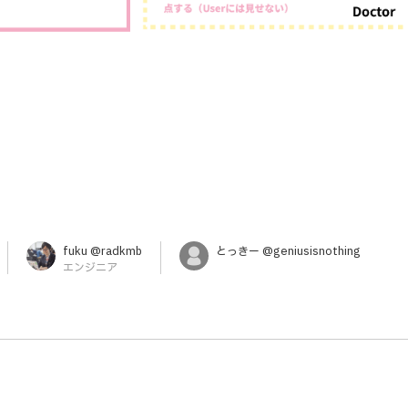
fuku @radkmb
とっきー @geniusisnothing
エンジニア