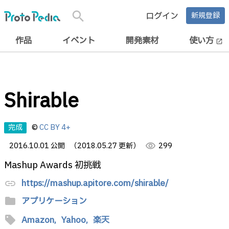
search
ログイン
新規登録
作品
イベント
開発素材
使い方
open_in_new
Shirable
完成
©
CC BY 4+
2016.10.01 公開
（2018.05.27 更新）
visibility
299
Mashup Awards 初挑戦
https://mashup.apitore.com/shirable/
link
folder
アプリケーション
sell
Amazon,
Yahoo,
楽天