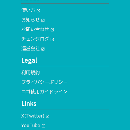
使い方
open_in_new
お知らせ
open_in_new
お問い合わせ
open_in_new
チェンジログ
open_in_new
運営会社
open_in_new
Legal
利用規約
プライバシーポリシー
ロゴ使用ガイドライン
Links
X(Twitter)
open_in_new
YouTube
open_in_new