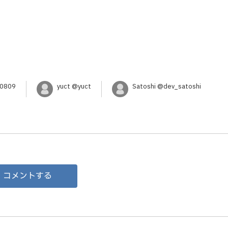
a0809
yuct @yuct
Satoshi @dev_satoshi
コメントする