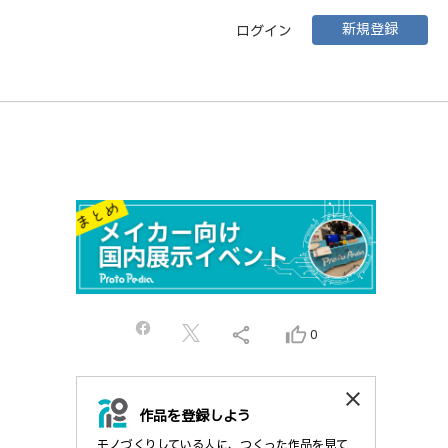
新規登録
ログイン
share
thumb_up_alt
0
close
作品を登録しよう
モノづくりしている人に、つくった作品を見て