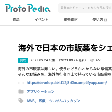
作品
イベント
開発素材
使い方
open_in_new
海外で日本の市販薬をシ
完成
2023.09.24 公開
（2023.09.24 更新）
visibility
463
海外の市販薬は難しい。使うかどうかわからない常備薬
そんなお悩みを、海外旅行者同士で持っている市販薬を
link
https://develop.daktl12j8r0ke.amplifyapp.com/
folder
アプリケーション
sell
AWS ,
医療,
もいせんハッカソン