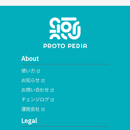
About
使い方
open_in_new
お知らせ
open_in_new
お問い合わせ
open_in_new
チェンジログ
open_in_new
運営会社
open_in_new
Legal