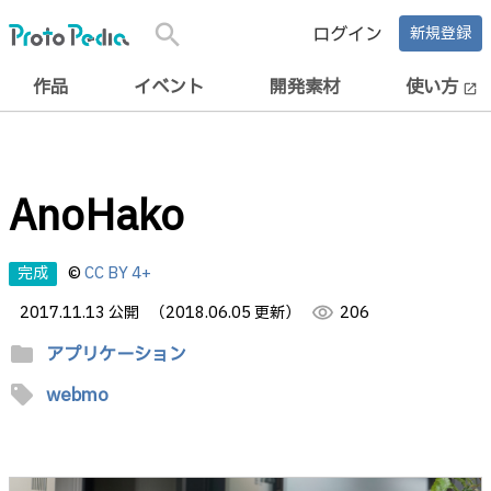
search
ログイン
新規登録
作品
イベント
開発素材
使い方
open_in_new
AnoHako
完成
©
CC BY 4+
2017.11.13 公開
（2018.06.05 更新）
visibility
206
folder
アプリケーション
sell
webmo