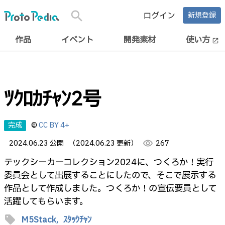
search
ログイン
新規登録
作品
イベント
開発素材
使い方
open_in_new
ﾂｸﾛｶﾁｬﾝ2号
完成
©
CC BY 4+
2024.06.23 公開
（2024.06.23 更新）
visibility
267
テックシーカーコレクション2024に、つくろか！実行
委員会として出展することにしたので、そこで展示する
作品として作成しました。つくろか！の宣伝要員として
活躍してもらいます。
sell
M5Stack,
ｽﾀｯｸﾁｬﾝ