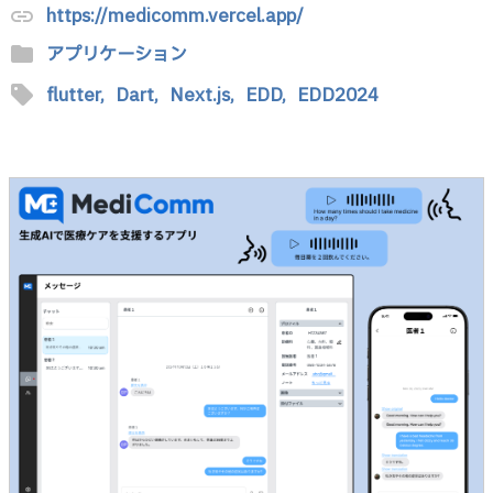
https://medicomm.vercel.app/
link
folder
アプリケーション
sell
flutter,
Dart,
Next.js,
EDD,
EDD2024