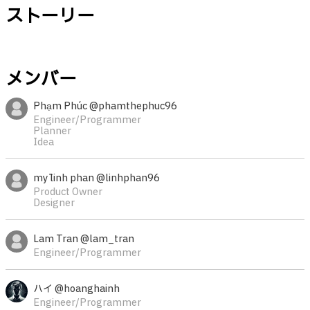
ストーリー
メンバー
Phạm Phúc @phamthephuc96
Engineer/Programmer
Planner
Idea
mỹ linh phan @linhphan96
Product Owner
Designer
Lam Tran @lam_tran
Engineer/Programmer
ハイ @hoanghainh
Engineer/Programmer