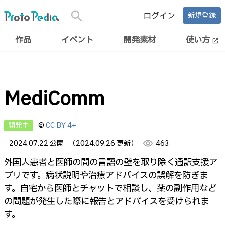
search
ログイン
新規登録
作品
イベント
開発素材
使い方
open_in_new
MediComm
開発中
©
CC BY 4+
2024.07.22 公開
（2024.09.26 更新）
visibility
463
外国人患者と医師の間の言語の壁を取り除く通訳支援ア
プリです。病状説明や治療アドバイスの誤解を防ぎま
す。自宅から医師とチャットで相談し、薬の副作用など
の問題が発生した際に報告とアドバイスを受けられま
す。