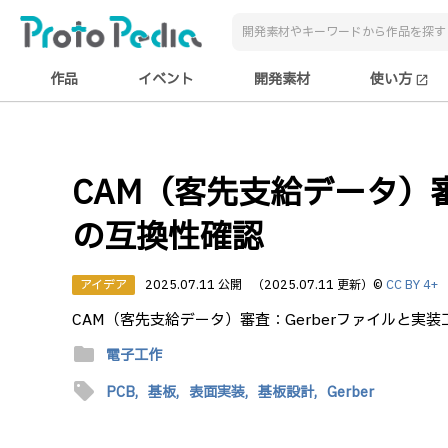
作品
イベント
開発素材
使い方
open_in_new
CAM（客先支給データ）審
の互換性確認
アイデア
2025.07.11 公開
（2025.07.11 更新）
©
CC BY 4+
CAM（客先支給データ）審査：Gerberファイルと実
folder
電子工作
sell
PCB,
基板,
表面実装,
基板設計,
Gerber