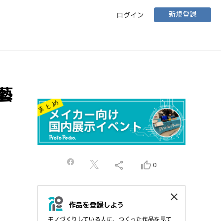
新規登録
ログイン
藝
share
thumb_up_alt
0
close
作品を登録しよう
モノづくりしている人に、つくった作品を見て