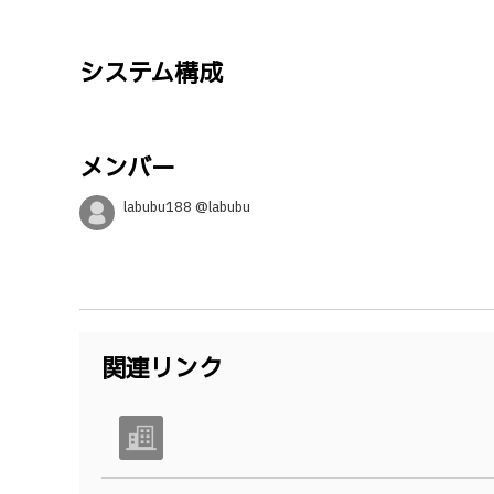
システム構成
メンバー
labubu188 @labubu
関連リンク