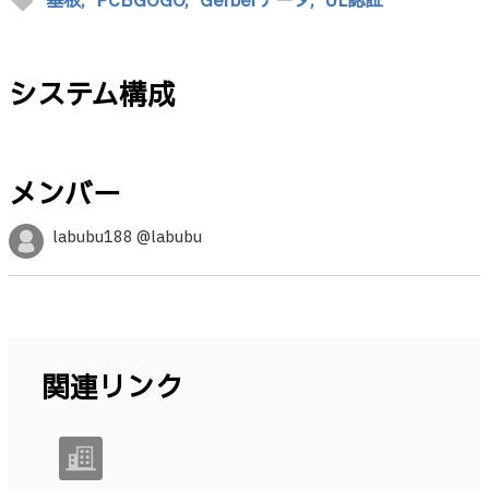
sell
基板,
PCBGOGO,
Gerberデータ,
UL認証
システム構成
メンバー
labubu188 @labubu
関連リンク