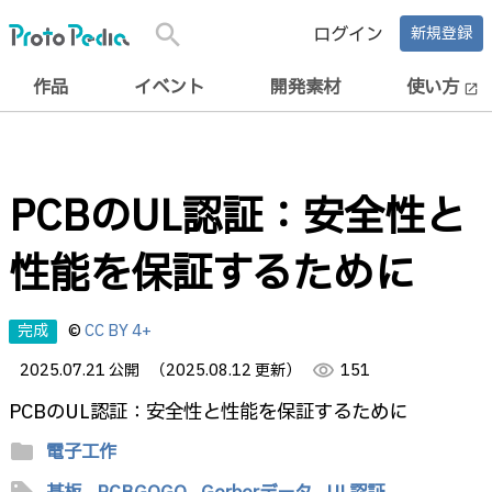
search
ログイン
新規登録
作品
イベント
開発素材
使い方
open_in_new
PCBのUL認証：安全性と
性能を保証するために
完成
©
CC BY 4+
2025.07.21 公開
（2025.08.12 更新）
visibility
151
PCBのUL認証：安全性と性能を保証するために
folder
電子工作