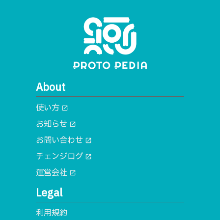
About
使い方
open_in_new
お知らせ
open_in_new
お問い合わせ
open_in_new
チェンジログ
open_in_new
運営会社
open_in_new
Legal
利用規約