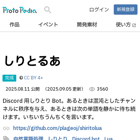
search
ログイン
新規登録
作品
イベント
開発素材
使い方
open_in_new
しりとるあ
完成
©
CC BY 4+
2025.08.11 公開
（2025.09.05 更新）
visibility
3560
Discord 用しりとり Bot。あるときは混沌としたチャン
ネルに秩序を与え、あるときは次の単語を静かに待ち続
けます。いちいちうんちくを言います。
https://github.com/plageoj/shiritolua
link
sell
自然言語処理,
しりとり,
Discord bot,
Lua