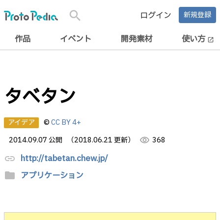
search
ログイン
新規登録
作品
イベント
開発素材
使い方
open_in_new
タベタン
アイデア
©
CC BY 4+
2014.09.07 公開
（2018.06.21 更新）
visibility
368
http://tabetan.chew.jp/
link
folder
アプリケーション