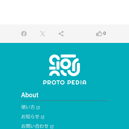
share
thumb_up_alt
0
About
使い方
open_in_new
お知らせ
open_in_new
お問い合わせ
open_in_new