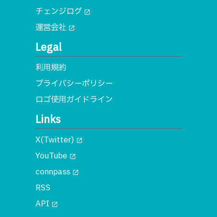
チェンジログ
open_in_new
運営会社
open_in_new
Legal
利用規約
プライバシーポリシー
ロゴ使用ガイドライン
Links
X(Twitter)
open_in_new
YouTube
open_in_new
connpass
open_in_new
RSS
API
open_in_new