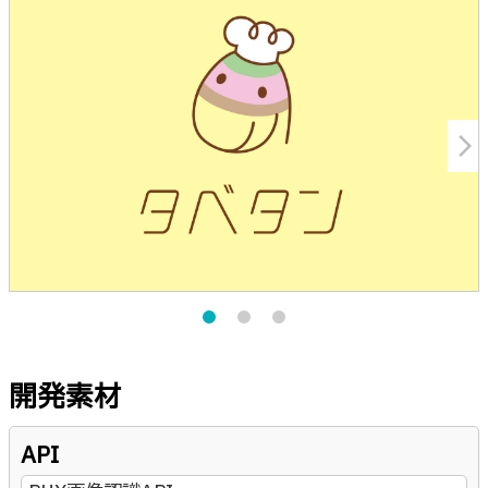
arrow_forward_ios
開発素材
API