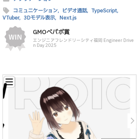
sell
コミュニケーション,
ビデオ通話,
TypeScript,
VTuber,
3Dモデル表示,
Next.js
GMOペパボ賞
エンジニアフレンドリーシティ福岡 Engineer Drive
n Day 2025
arrow_forward_ios