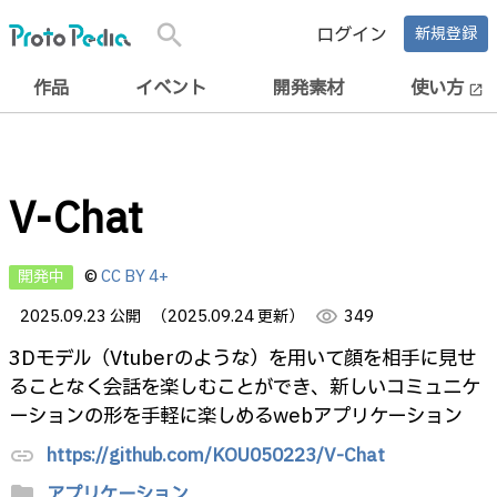
search
ログイン
新規登録
作品
イベント
開発素材
使い方
open_in_new
V-Chat
開発中
©
CC BY 4+
2025.09.23 公開
（2025.09.24 更新）
visibility
349
3Dモデル（Vtuberのような）を用いて顔を相手に見せ
ることなく会話を楽しむことができ、新しいコミュニケ
ーションの形を手軽に楽しめるwebアプリケーション
https://github.com/KOU050223/V-Chat
link
folder
アプリケーション