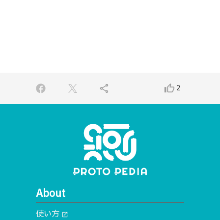
share
thumb_up_alt
2
About
使い方
open_in_new