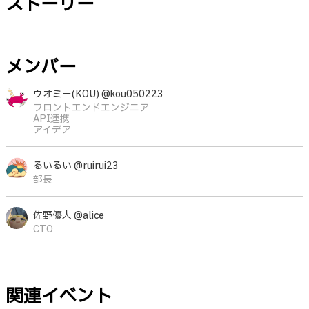
ストーリー
メンバー
ウオミー(KOU) @kou050223
フロントエンドエンジニア
API連携
アイデア
るいるい @ruirui23
部長
佐野優人 @alice
CTO
関連イベント