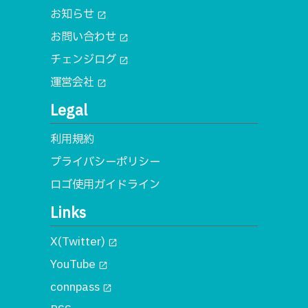
お知らせ
open_in_new
お問い合わせ
open_in_new
チェンジログ
open_in_new
運営会社
open_in_new
Legal
利用規約
プライバシーポリシー
ロゴ使用ガイドライン
Links
X(Twitter)
open_in_new
YouTube
open_in_new
connpass
open_in_new