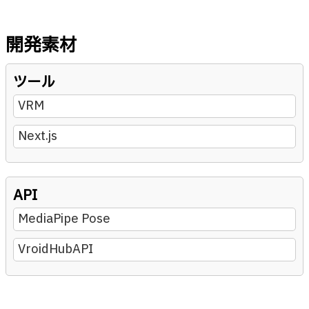
開発素材
ツール
VRM
Next.js
API
MediaPipe Pose
VroidHubAPI