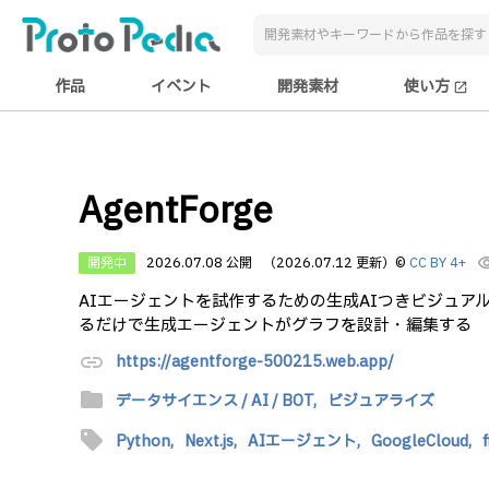
作品
イベント
開発素材
使い方
open_in_new
AgentForge
開発中
2026.07.08 公開
（2026.07.12 更新）
©
CC BY 4+
visibi
AIエージェントを試作するための生成AIつきビジュ
るだけで生成エージェントがグラフを設計・編集する
link
https://agentforge-500215.web.app/
folder
データサイエンス / AI / BOT,
ビジュアライズ
sell
Python,
Next.js,
AIエージェント,
GoogleCloud,