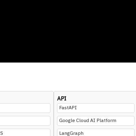
API
FastAPI
Google Cloud AI Platform
SS
LangGraph