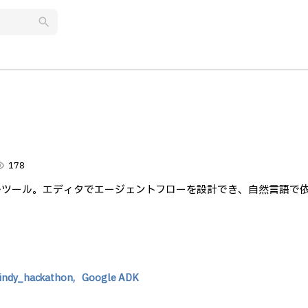
search
lity
178
アルツール。エディタでエージェントフローを設計でき、自然言語で
findy_hackathon,
Google ADK