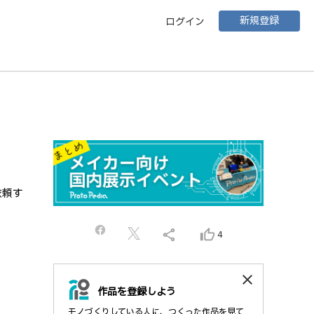
新規登録
ログイン
依頼す
share
thumb_up_alt
4
close
作品を登録しよう
モノづくりしている人に、つくった作品を見て