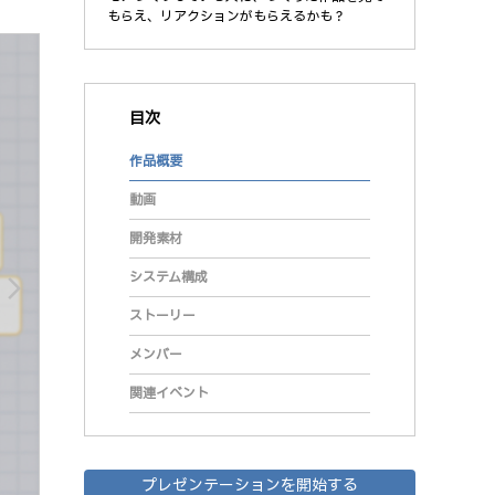
もらえ、リアクションがもらえるかも？
目次
作品概要
動画
開発素材
システム構成
arrow_forward_ios
ストーリー
メンバー
関連イベント
プレゼンテーションを開始する