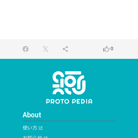
share
thumb_up_alt
0
About
使い方
open_in_new