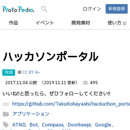
search
ログイン
新規登録
作品
イベント
開発素材
使い方
open_in_new
ハッカソンポータル
完成
©
CC BY 4+
2017.11.04 公開
（2019.11.11 更新）
visibility
495
いいね!!と思ったら、ぜひフォローしてください!!
https://github.com/TakuKobayashi/hackathon_porta
link
folder
アプリケーション
sell
ATND,
Bot,
Connpass,
Doorkeepr,
Google ,