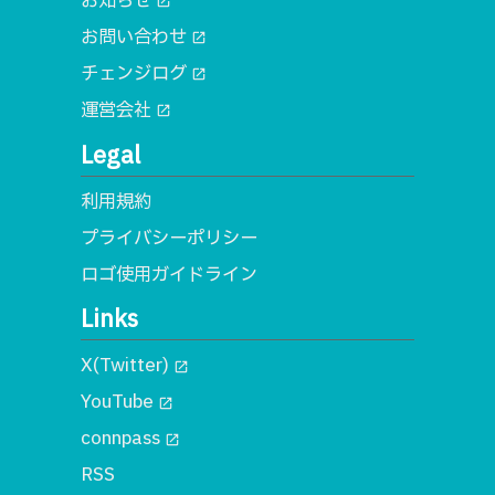
お知らせ
open_in_new
お問い合わせ
open_in_new
チェンジログ
open_in_new
運営会社
open_in_new
Legal
利用規約
プライバシーポリシー
ロゴ使用ガイドライン
Links
X(Twitter)
open_in_new
YouTube
open_in_new
connpass
open_in_new
RSS