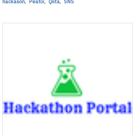
hackason,
Peatix,
Qiita,
SNS