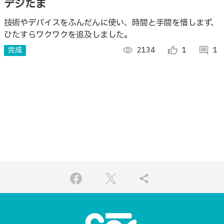
デジたま
技術やデバイスをふんだんに使い、時間と手間を惜しまず、
ひたすらワクワクを追及しました。
完成
visibility
2134
thumb_up_alt
1
comment
1
share