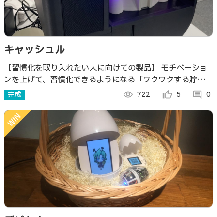
キャッシュル
【習慣化を取り入れたい人に向けての製品】 モチベーショ
ンを上げて、習慣化できるようになる「ワクワクする貯金
箱」
完成
visibility
722
thumb_up_alt
5
comment
0