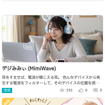
デジみみぃ (MimiWave)
耳をすませば、電波が聴こえる耳。 色んなデバイスから発
生する電波をフィルターして、そのデバイスの位置を感じ取
る。 5G、Bluetooth、Wi-Fi、電波時計、電場変化など。
完成
visibility
192
thumb_up_alt
0
comment
0