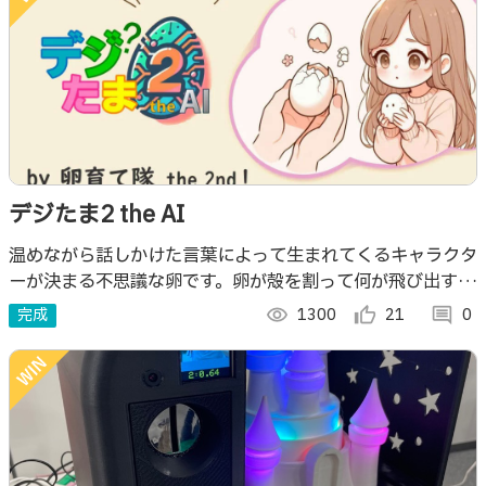
デジたま2 the AI
温めながら話しかけた言葉によって生まれてくるキャラクタ
ーが決まる不思議な卵です。卵が殻を割って何が飛び出すか
な？ 「卵を温めて何が出で来るかワクワクしよう！」
完成
visibility
1300
thumb_up_alt
21
comment
0