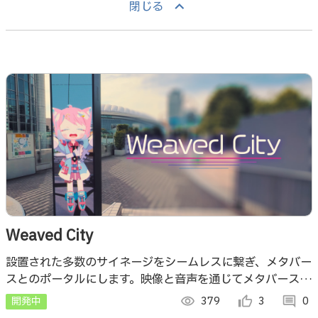
keyboard_arrow_up
閉じる
Weaved City
設置された多数のサイネージをシームレスに繋ぎ、メタバー
スとのポータルにします。映像と音声を通じてメタバース↔️
現実のコミュニケーションが可能です。
開発中
visibility
379
thumb_up_alt
3
comment
0