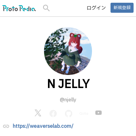
search
ログイン
新規登録
N JELLY
@njelly
https://weaverselab.com/
link