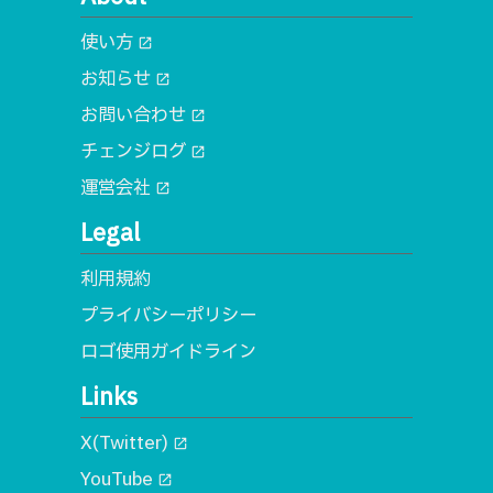
使い方
open_in_new
お知らせ
open_in_new
お問い合わせ
open_in_new
チェンジログ
open_in_new
運営会社
open_in_new
Legal
利用規約
プライバシーポリシー
ロゴ使用ガイドライン
Links
X(Twitter)
open_in_new
YouTube
open_in_new