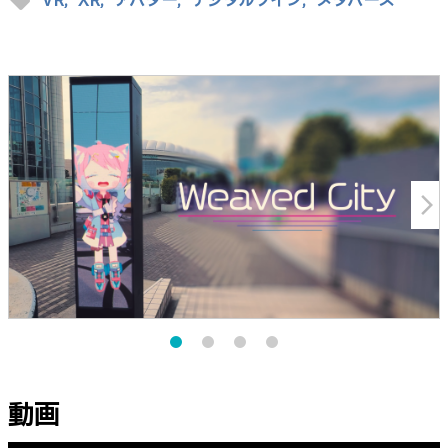
sell
VR,
XR,
アバター,
デジタルツイン,
メタバース
arrow_forward_ios
動画