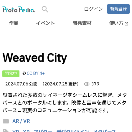
search
ログイン
新規登録
作品
イベント
開発素材
使い方
open_in_new
Weaved City
開発中
©
CC BY 4+
2024.07.06 公開
（2024.07.25 更新）
visibility
379
設置された多数のサイネージをシームレスに繋ぎ、メタ
バースとのポータルにします。映像と音声を通じてメタ
バース↔️現実のコミュニケーションが可能です。
folder
AR / VR