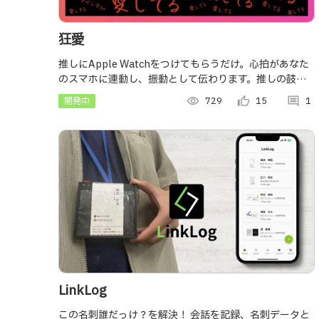
狂愛
推しにApple Watchをつけてもらうだけ。心拍があなた
のスマホに連動し、振動として伝わります。推しの鼓動
をリアルタイムに感じながら眠る、そんな究極の癒しを
開発中
visibility
729
thumb_up_alt
15
comment
1
体験できる新しい『愛』の形です！
LinkLog
この名刺誰だっけ？を解決！ 会話を記録、名刺データと