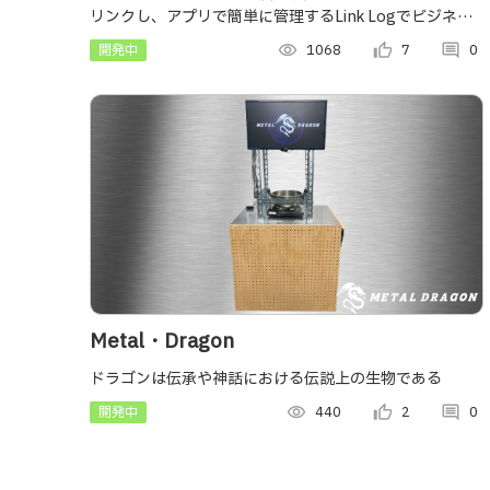
リンクし、アプリで簡単に管理するLink Logでビジネス
スキルをレベルアップ！
開発中
visibility
1068
thumb_up_alt
7
comment
0
Metal・Dragon
ドラゴンは伝承や神話における伝説上の生物である
開発中
visibility
440
thumb_up_alt
2
comment
0