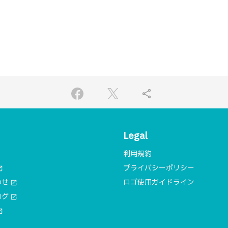
share
Legal
利用規約
プライバシーポリシー
n_new
わせ
ロゴ使用ガイドライン
open_in_new
ログ
open_in_new
n_new