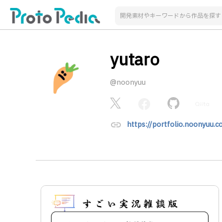
yutaro
@noonyuu
link
https://portfolio.noonyuu.