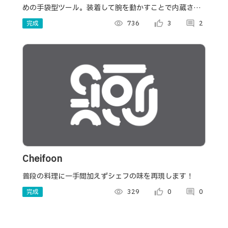
めの手袋型ツール。装着して腕を動かすことで内蔵され
た加速度センサが動作を検知。PCと通信することでプレ
完成
visibility
736
thumb_up_alt
3
comment
2
ゼン資料を操作するもの。
Cheifoon
普段の料理に一手間加えずシェフの味を再現します！
完成
visibility
329
thumb_up_alt
0
comment
0