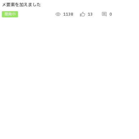
メ要素を加えました
開発中
visibility
1138
thumb_up_alt
13
comment
0