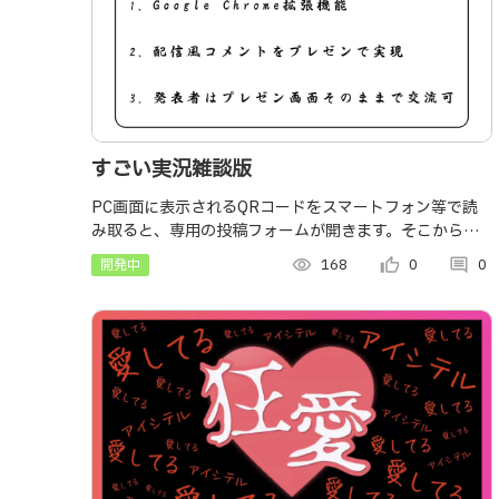
すごい実況雑談版
PC画面に表示されるQRコードをスマートフォン等で読
み取ると、専用の投稿フォームが開きます。そこから投
稿されたコメントは、即座に拡張機能に送信され、プレ
開発中
visibility
168
thumb_up_alt
0
comment
0
ゼン中の画面にリアルタイムで流れます。