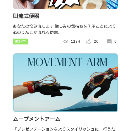
叫流式便器
あなたの悩み流します 憎しみの気持ちを叫ぶことにより
心のうんこが流れる便器。
開発中
visibility
1134
thumb_up_alt
20
comment
0
ムーブメントアーム
「プレゼンテーションをよりスタイリッシュに」行うた