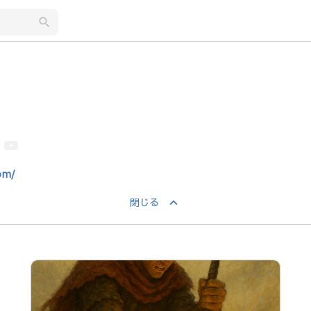
search
com/
keyboard_arrow_up
閉じる