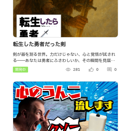
転生した勇者だった剣
剣が器を測る世界。力だけじゃない、心と覚悟が試され
る――あなたは勇者にふさわしいか、その瞬間を見届け
よ。
開発中
visibility
281
thumb_up_alt
0
comment
0