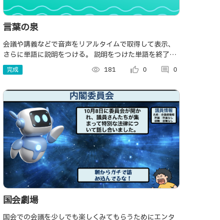
言葉の泉
会議や講義などで音声をリアルタイムで取得して表示、
さらに単語に説明をつける。 説明をつけた単語を終了後
に独自の単語帳に保存して後から知らなかった単語や難
完成
visibility
181
thumb_up_alt
0
comment
0
しい単語や議事録を見返せるようにする
国会劇場
国会での会議を少しでも楽しくみてもらうためにエンタ