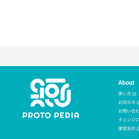
About
使い方
open_in_new
お知らせ
open_i
お問い合
チェンジ
運営会社
open_i