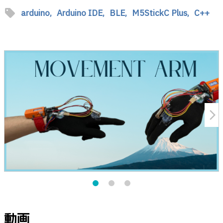
sell
arduino,
Arduino IDE,
BLE,
M5StickC Plus,
C++
arrow_forward_ios
動画