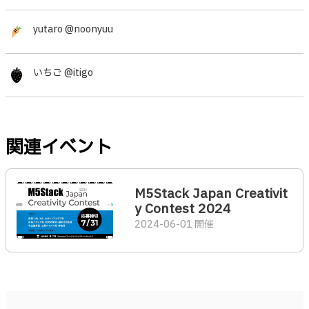
yutaro @noonyuu
いちご @itigo
関連イベント
M5Stack Japan Creativit
y Contest 2024
2024-06-01 開催