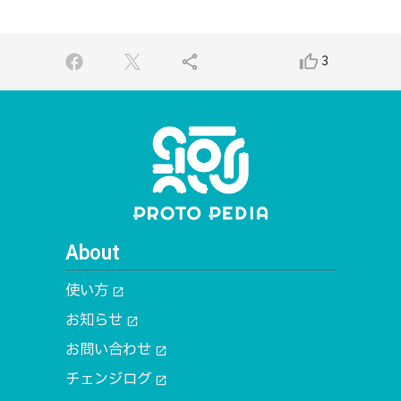
share
thumb_up_alt
3
About
使い方
open_in_new
お知らせ
open_in_new
お問い合わせ
open_in_new
チェンジログ
open_in_new