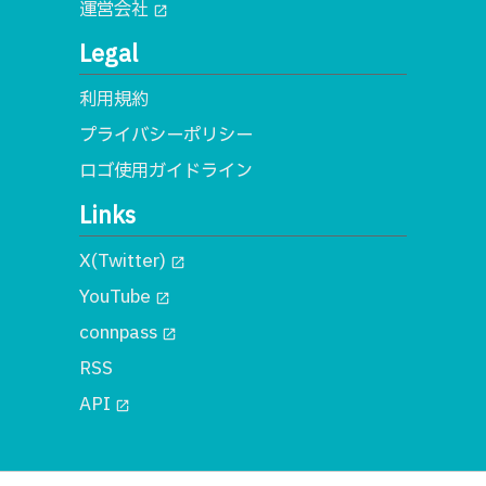
運営会社
open_in_new
Legal
利用規約
プライバシーポリシー
ロゴ使用ガイドライン
Links
X(Twitter)
open_in_new
YouTube
open_in_new
connpass
open_in_new
RSS
API
open_in_new