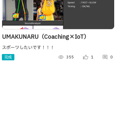
UMAKUNARU（Coaching×IoT）
スポーツしたいです！！！
完成
visibility
355
thumb_up_alt
1
comment
0