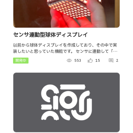
センサ連動型球体ディスプレイ
以前から球体ディスプレイを作成しており、その中で実
装したいと思っていた機能です。 センサに連動して「起
き上がり小法師」のように球体を回転させてもいつも同
開発中
visibility
553
thumb_up_alt
15
comment
2
じ向きに画像が表示されるデバイスを作りました。