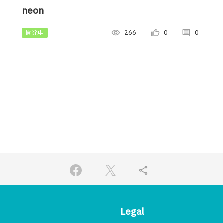
neon
開発中
visibility
266
thumb_up_alt
0
comment
0
share
Legal