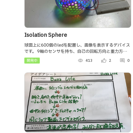
Isolation Sphere
球面上に600個のledを配置し、画像を表示するデバイス
です。 9軸のセンサを持ち、自己の回転方向と重力方向を
計算しながら常に同じ向きに映像を提示する装置です。
開発中
visibility
413
thumb_up_alt
2
comment
0