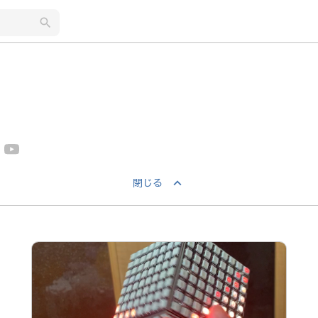
search
keyboard_arrow_up
閉じる