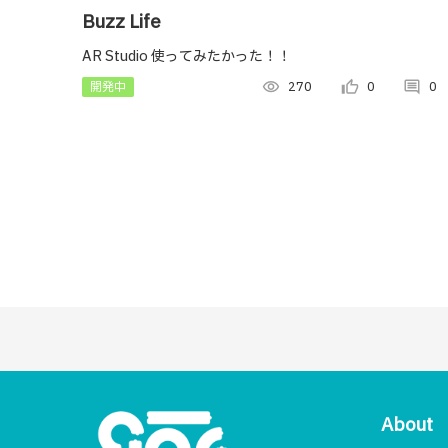
Buzz Life
AR Studio 使ってみたかった！！
開発中
visibility
270
thumb_up_alt
0
comment
0
About