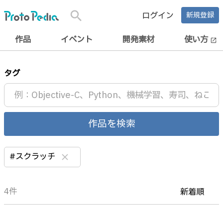
search
ログイン
新規登録
作品
イベント
開発素材
使い方
open_in_new
タグ
作品を検索
#スクラッチ
clear
4件
新着順