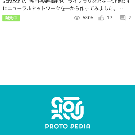
を作ってみた！（ライブラリ不使用）
Scratchで、独自拡張機能や、ライブラリなどを一切使わず
にニューラルネットワークを一から作ってみました。
MNISTデータを用いて、高精度（約90%以上）で文字認識
開発中
visibility
5806
thumb_up_alt
17
comment
2
ができます！