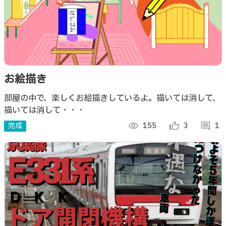
お絵描き
部屋の中で、楽しくお絵描きしているよ。描いては消して、
描いては消して・・・
完成
visibility
155
thumb_up_alt
3
comment
1