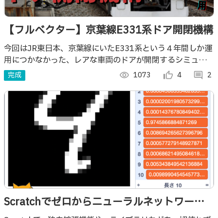
【フルベクター】京葉線E331系ドア開閉機構
今回はJR東日本、京葉線にいたE331系という４年間しか運
用につかなかった、レアな車両のドアが開閉するシミュレー
ターを製作しました。
完成
visibility
1073
thumb_up_alt
4
comment
2
Scratchでゼロからニューラルネットワーク