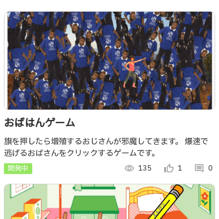
おばはんゲーム
旗を押したら増殖するおじさんが邪魔してきます。 爆速で
逃げるおばさんをクリックするゲームです。
開発中
visibility
135
thumb_up_alt
1
comment
0