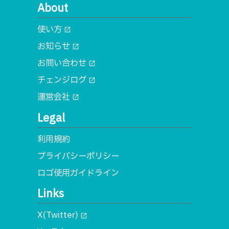
About
使い方
open_in_new
お知らせ
open_in_new
お問い合わせ
open_in_new
チェンジログ
open_in_new
運営会社
open_in_new
Legal
利用規約
プライバシーポリシー
ロゴ使用ガイドライン
Links
X(Twitter)
open_in_new