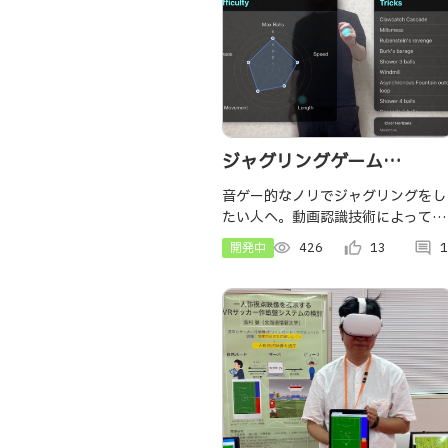
ジャグリングゲーム
「JUGGLE (ジャグル)」
音ゲー的なノリでジャグリングをし
たい人へ。動画認識技術によってカ
メラインプットのみからジャグリン
開発中
visibility
426
thumb_up_alt
13
comment
1
グの技を判定するゲームです。ジェ
スチャーのみで操作可能！