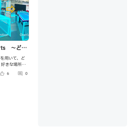
orts ～どこ
でMRでスポ
能を用いて、ど
e）好きな場所
インタラクショ
umb_up_alt
6
comment
0
（sports）
ンツです。