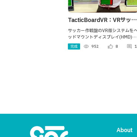
TacticBoardVR：VRサッカ
ー作戦盤システム
サッカー作戦盤のVR版システムを
ッドマウントディスプレイ(HMD)を
用いて開発しました。タブレット端
完成
visibility
952
thumb_up_alt
8
comment
1
末で指示した配置と同じ状況をHM
で一人称視点で提示します。
About