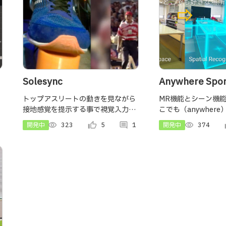
Solesync
Anywhere Sp
でも好きな場所
トップアスリートの動きを見ながら
MR機能とシーン機
接地感覚を提示する事で視覚入力か
こでも（anywher
ーツを～
ら想起される運動感覚を増幅する装
で、周囲の環境との
開発中
visibility
323
thumb_up_alt
5
comment
1
開発中
visibility
374
th
置。
ン要素を含んだスポーツ
体験ができるコンテ