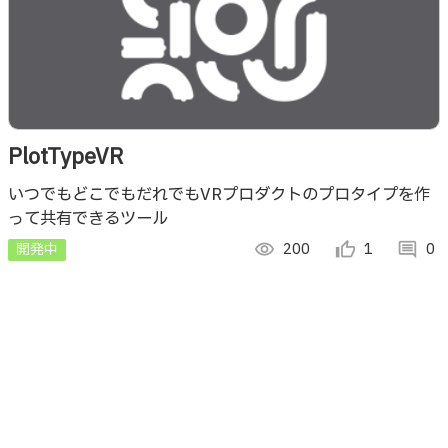
PlotTypeVR
いつでもどこでもだれでもVRプロダクトのプロタイプを作
って共有できるツール
開発中
visibility
200
thumb_up_alt
1
comment
0