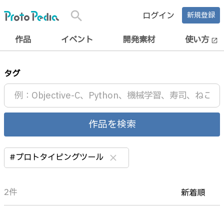
search
ログイン
新規登録
作品
イベント
開発素材
使い方
open_in_new
タグ
作品を検索
#プロトタイピングツール
clear
2件
新着順