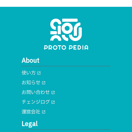
About
使い方
open_in_new
お知らせ
open_in_new
お問い合わせ
open_in_new
チェンジログ
open_in_new
運営会社
open_in_new
Legal