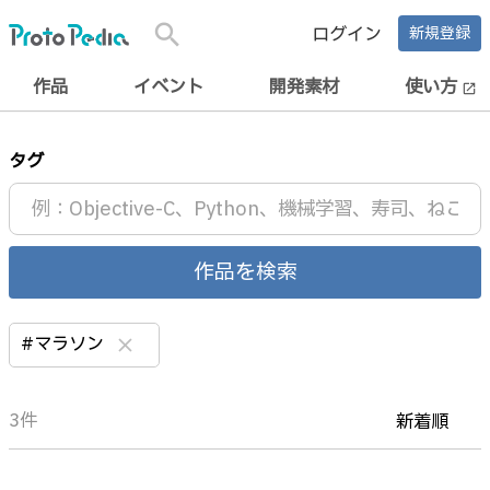
search
ログイン
新規登録
作品
イベント
開発素材
使い方
open_in_new
タグ
作品を検索
#マラソン
clear
3件
新着順