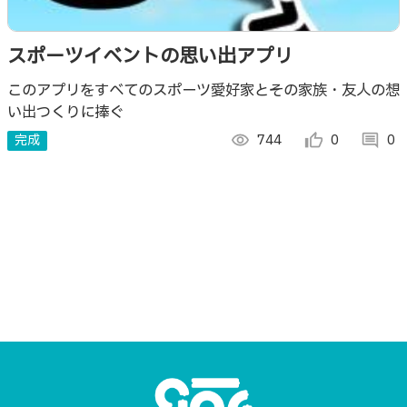
スポーツイベントの思い出アプリ
このアプリをすべてのスポーツ愛好家とその家族・友人の想
い出つくりに捧ぐ
完成
visibility
744
thumb_up_alt
0
comment
0