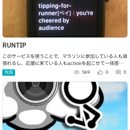
RUNTIP
このサービスを使うことで、マラソンに参加している人も頑
張れるし、応援に来ている人もactionを起こせて一体感を
出せるアプリです。
完成
visibility
569
thumb_up_alt
0
comment
0