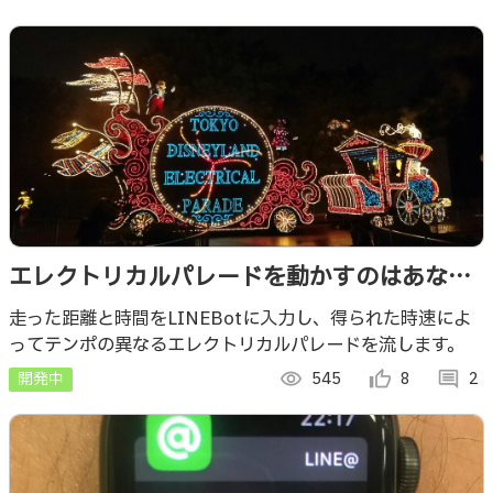
エレクトリカルパレードを動かすのはあなた
だ
走った距離と時間をLINEBotに入力し、得られた時速によ
ってテンポの異なるエレクトリカルパレードを流します。
開発中
visibility
545
thumb_up_alt
8
comment
2