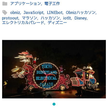
folder
アプリケーション,
電子工作
sell
obniz,
JavaScript,
LINEbot,
Obnizハッカソン,
protoout,
マラソン,
ハッカソン,
iotlt,
Disney,
エレクトリカルパレード,
ディズニー