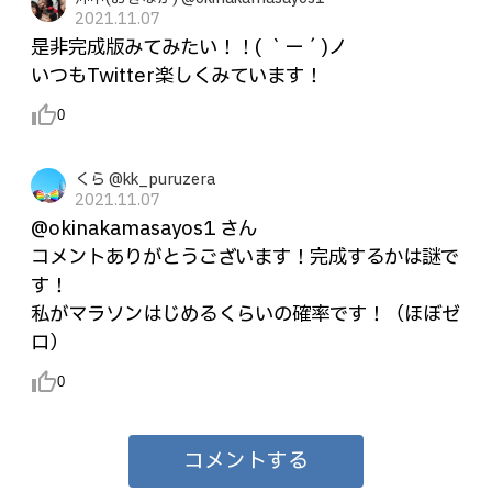
2021.11.07
是非完成版みてみたい！！( ｀ー´)ノ
いつもTwitter楽しくみています！
thumb_up_alt
0
くら @kk_puruzera
2021.11.07
@okinakamasayos1 さん
コメントありがとうございます！完成するかは謎で
す！
私がマラソンはじめるくらいの確率です！（ほぼゼ
ロ）
thumb_up_alt
0
コメントする