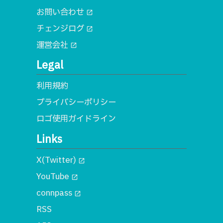
お問い合わせ
open_in_new
チェンジログ
open_in_new
運営会社
open_in_new
Legal
利用規約
プライバシーポリシー
ロゴ使用ガイドライン
Links
X(Twitter)
open_in_new
YouTube
open_in_new
connpass
open_in_new
RSS