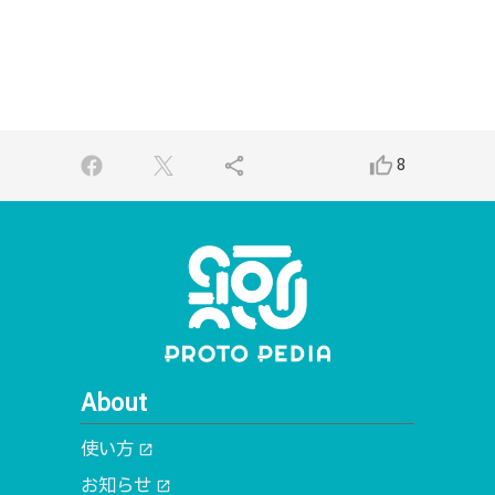
share
thumb_up_alt
8
About
使い方
open_in_new
お知らせ
open_in_new