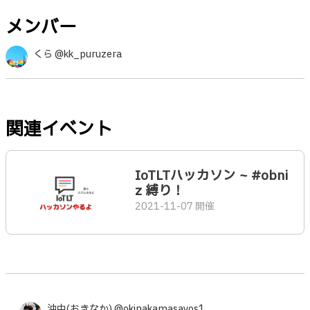
メンバー
くら @kk_puruzera
関連イベント
IoTLTハッカソン ~ #obni
z 縛り！
2021-11-07 開催
沖中(おきなか) @okinakamasayos1