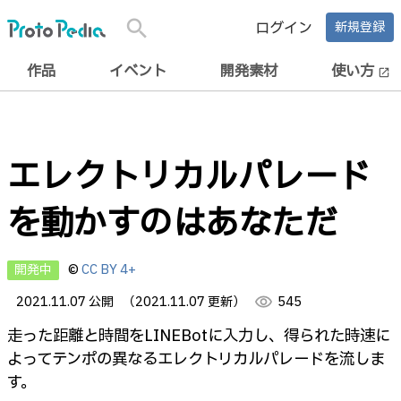
search
ログイン
新規登録
作品
イベント
開発素材
使い方
open_in_new
エレクトリカルパレード
を動かすのはあなただ
開発中
©
CC BY 4+
2021.11.07 公開
（2021.11.07 更新）
visibility
545
走った距離と時間をLINEBotに入力し、得られた時速に
よってテンポの異なるエレクトリカルパレードを流しま
す。