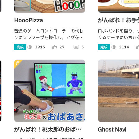
HoooPizza
がんばれ！お手
普通のゲームコントローラーの代わ
ロボハンドを操り，
りにフラフープを操作し，ピザを作
くるケーキにいちご
る体験型ゲームです．Spin the hula
車用ポンプ型コント
完成
visibility
3915
thumb_up_alt
27
comment
5
完成
visibility
2114
thumb_u
hoop to make the largest pizza
て，ケーキを完成さ
ever !
ゲームです．老若男
ことを目指しました．初
がんばれ！桃太郎のおばあ
Ghost Navi