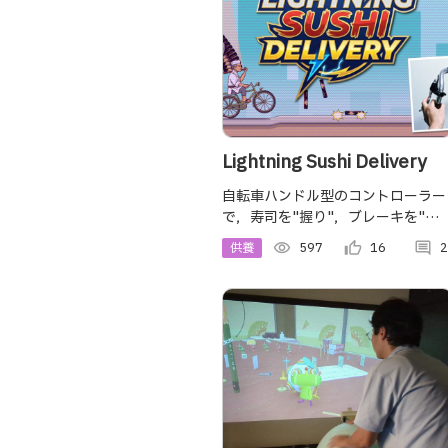
Lightning Sushi Delivery
自転車ハンドル型のコントローラー
で，寿司を"握り"，ブレーキを"握
り"，最速寿司配達を目指す横スク
供養
visibility
597
thumb_up_alt
16
comment
2
ロールアクションゲームです．
Deliver sushi like lightning !