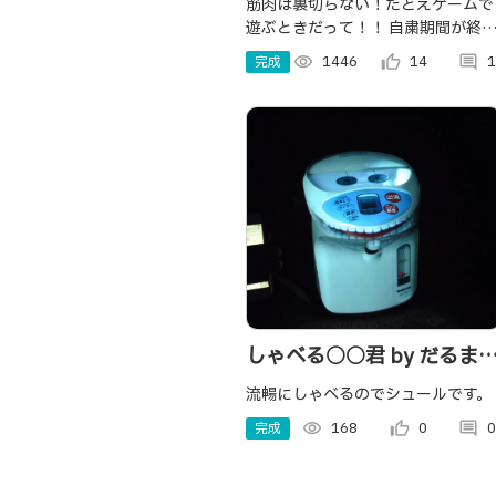
筋肉は裏切らない！たとえゲームで
遊ぶときだって！！ 自粛期間が終
り埃をかぶってしまったトレーニン
完成
visibility
1446
thumb_up_alt
14
comment
1
グ器具を「ゲームをするだけでトレ
ーニングできるゲームコントローラ
ー」へと仕立て直しました．
しゃべる○○君 by だるま
ャパン
流暢にしゃべるのでシュールです。
完成
visibility
168
thumb_up_alt
0
comment
0