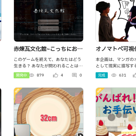
赤煉瓦文化館~こっちにおい
オノマトペ可視
で~
ンガ的観戦拡張
このゲームを終えて、あなたはどう
本企画は、マンガの
生きる？ あなたが問われることは、
として現実に描写す
2つ。 1. あなた自身の理想 2.生きる
者の観戦体験を拡張
開発中
visibility
879
thumb_up_alt
4
comment
0
完成
visibility
631
thumb_u
意義 福岡市赤煉瓦文化館を舞台に、
としています。
スマホとイヤホンを着用して挑む体
験型Webホラーゲーム。