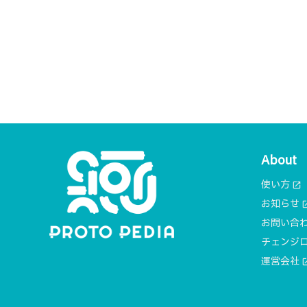
About
使い方
open_in_new
お知らせ
open_i
お問い合
チェンジ
運営会社
open_i