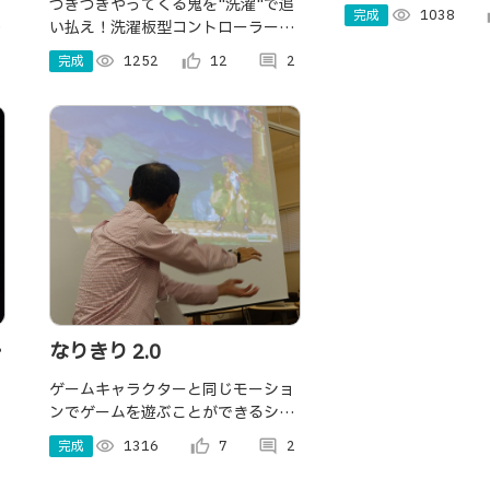
さん！
つぎつぎやってくる鬼を"洗濯"で追
完成
visibility
1038
th
わ
い払え！洗濯板型コントローラーを
使って，鬼と戦う体験型ミニゲーム
完成
visibility
1252
thumb_up_alt
12
comment
2
です．ぜひ体験してほしいです！
ジ
なりきり 2.0
ゲームキャラクターと同じモーショ
ンでゲームを遊ぶことができるシス
テムです． 大人も子供もみんな全身
完成
visibility
1316
thumb_up_alt
7
comment
2
でなりきる快感・一体感を，ぜひ体
験してほしいです！