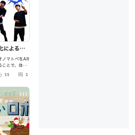
化によるマ
オノマトペをAR
ることで、体験
することを目的
p_alt
15
comment
1