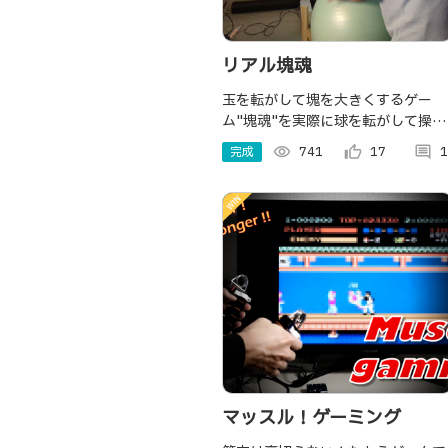
リアル塊魂
玉を転がして塊を大きくするゲー
ム"塊魂"を実際に球を転がして操作
するゲーミングコントローラー
完成
visibility
741
thumb_up_alt
17
comment
1
マッスル！ゲーミング