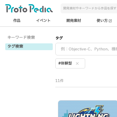
作品
イベント
開発素材
使い方
open_in_new
キーワード検索
タグ
タグ検索
#体験型
clear
11件