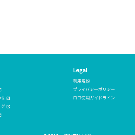
Legal
利用規約
プライバシーポリシー
n_new
わせ
ロゴ使用ガイドライン
open_in_new
ログ
open_in_new
n_new