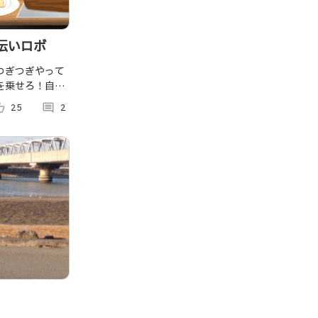
伝いロボ
つぎつぎやって
を乗せろ！自転
ローラをつかっ
p_alt
25
comment
2
せる体験型ミニ
女問わず遊べる
Unity．