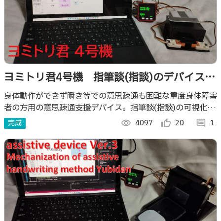
ヨミトリ君4号機 指筆談(指談)のデバイス化
技術による意思疎通支援装置
身体動作ができず瞬き等での意思疎通も困難な重度身体障害
者の方用の意思疎通支援デバイス。指筆談(指談)の可視化を
目的としたヨミトリ君3号機の技術をベースに４方向入力に
完成
visibility
4097
thumb_up_alt
20
comment
1
特化させ小型軽量化したモデル。