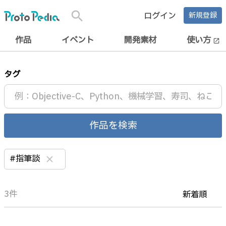
search
ログイン
新規登録
作品
イベント
開発素材
使い方
open_in_new
タグ
作品を検索
#指筆談
clear
3件
新着順