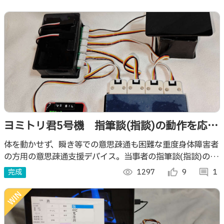
ヨミトリ君5号機 指筆談(指談)の動作を応用
し、微小荷重/脳波/筋電で意思疎通が可能な
体を動かせず、瞬き等での意思疎通も困難な重度身体障害者
の方用の意思疎通支援デバイス。当事者の指筆談(指談)の動
支援装置
きを微小荷重、脳波、特殊筋電で取得しPCやタブレット等
完成
visibility
1297
thumb_up_alt
9
comment
1
のデバイス操作を可能にします。