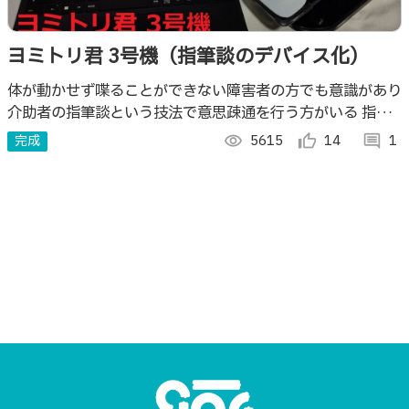
ヨミトリ君 3号機（指筆談のデバイス化）
体が動かせず喋ることができない障害者の方でも意識があり
介助者の指筆談という技法で意思疎通を行う方がいる 指筆
談は第三者が間に入る支援のため、客観性の担保が出来るよ
完成
visibility
5615
thumb_up_alt
14
comment
1
うデバイスで指筆談が行えるようにした