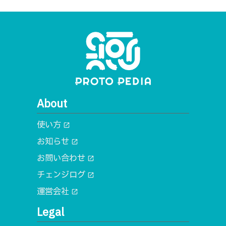
About
使い方
open_in_new
お知らせ
open_in_new
お問い合わせ
open_in_new
チェンジログ
open_in_new
運営会社
open_in_new
Legal