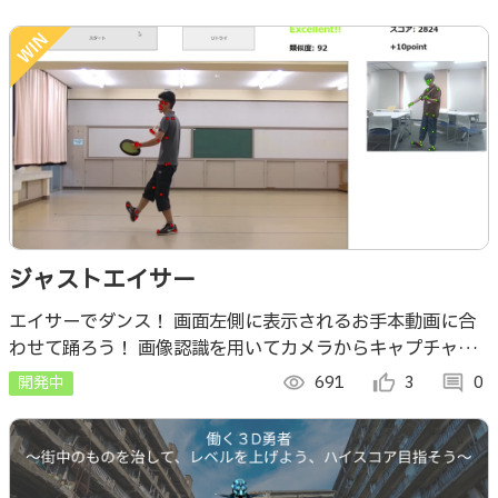
ジャストエイサー
エイサーでダンス！ 画面左側に表示されるお手本動画に合
わせて踊ろう！ 画像認識を用いてカメラからキャプチャし
たダンスの類似度を算出 &任天堂スイッチのJoyconで太鼓
開発中
visibility
691
thumb_up_alt
3
comment
0
をたたく動作を検出し、スコア化！