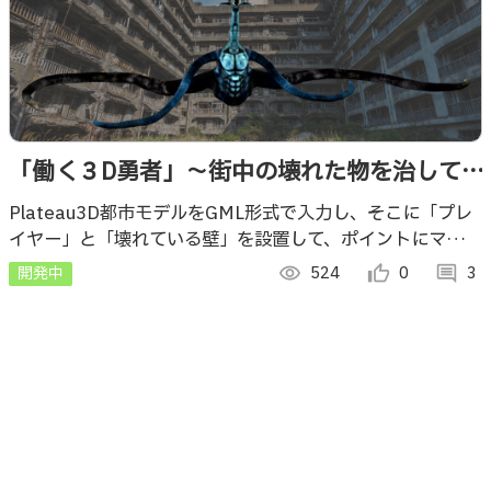
「働く３D勇者」～街中の壊れた物を治して、
レベルを上げよう、ハイスコア目指そう～
Plateau3D都市モデルをGML形式で入力し、そこに「プレ
イヤー」と「壊れている壁」を設置して、ポイントにマーク
を設置。プレイヤーが近づくとその壁を治すように設定し、
開発中
visibility
524
thumb_up_alt
0
comment
3
治す毎にレベルが上がる仕組み。