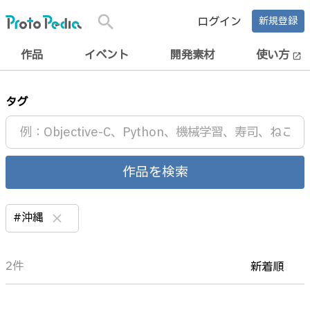
search
ログイン
新規登録
作品
イベント
開発素材
使い方
open_in_new
タグ
作品を検索
#沖縄
clear
2件
新着順