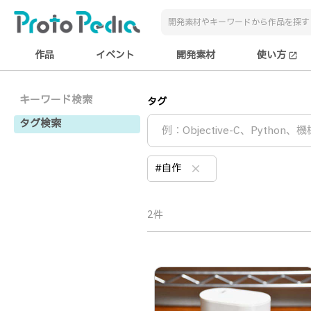
作品
イベント
開発素材
使い方
open_in_new
キーワード検索
タグ
タグ検索
#自作
clear
2件