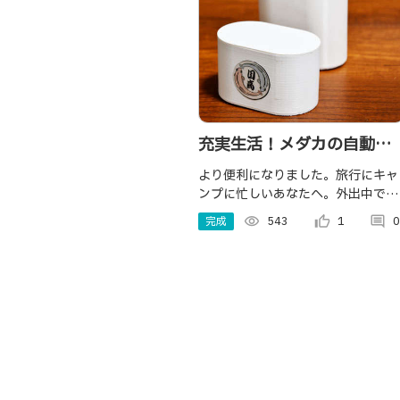
充実生活！メダカの自動餌
やり機 バージョン２（改
より便利になりました。旅行にキャ
ンプに忙しいあなたへ。外出中でも
良版）
熱帯魚（メダカ）に餌をあげられる
完成
visibility
543
thumb_up_alt
1
comment
0
自動餌やり機です。朝と夜の時刻
に、決められた量の餌をあげること
ができます。