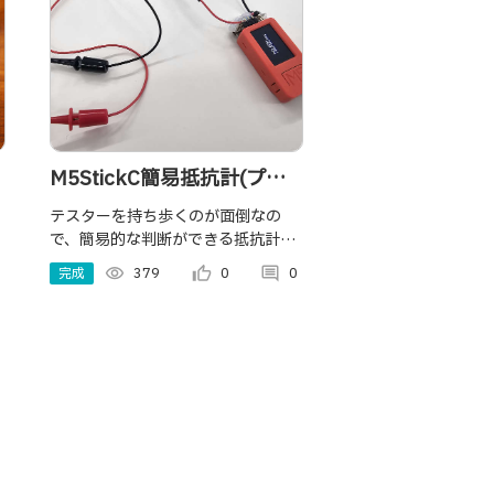
M5StickC簡易抵抗計(プチ
こだわり機能付き)
テスターを持ち歩くのが面倒なの
で、簡易的な判断ができる抵抗計を
製作してみました。 測定抵抗のほか
完成
visibility
379
thumb_up_alt
0
comment
0
に、アナログ値、入力電圧も表示し
ます。 折角なのでオマケ機能もいく
つか搭載しています。