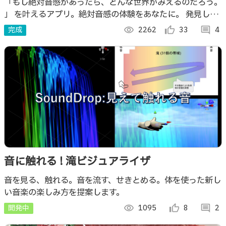
「もし絶対音感があったら、どんな世界がみえるのだろう。
」 を叶えるアプリ。絶対音感の体験をあなたに。 発見した
音は画像にしてSNSにシェアできます。
完成
visibility
2262
thumb_up_alt
33
comment
4
音に触れる ! 滝ビジュアライザ
音を見る、触れる。音を流す、せきとめる。体を使った新し
い音楽の楽しみ方を提案します。
開発中
visibility
1095
thumb_up_alt
8
comment
2