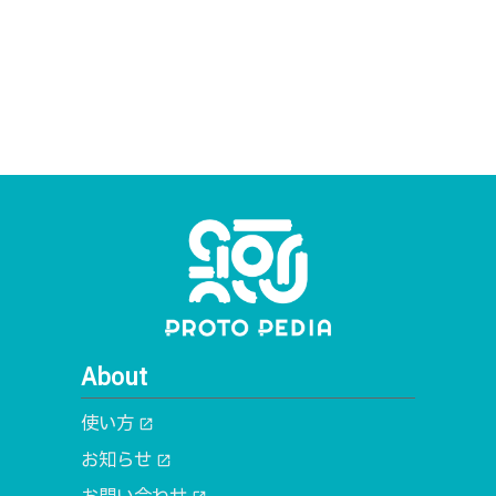
About
使い方
open_in_new
お知らせ
open_in_new