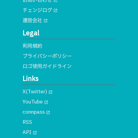
お問い合わせ
open_in_new
チェンジログ
open_in_new
運営会社
open_in_new
Legal
利用規約
プライバシーポリシー
ロゴ使用ガイドライン
Links
X(Twitter)
open_in_new
YouTube
open_in_new
connpass
open_in_new
RSS
API
open_in_new