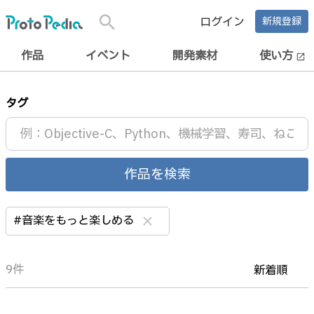
search
ログイン
新規登録
作品
イベント
開発素材
使い方
open_in_new
タグ
作品を検索
#音楽をもっと楽しめる
clear
9件
新着順