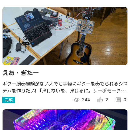
えあ・ぎたー
ギター演奏経験がない人でも手軽にギターを奏でられるシス
テムを作りたい! 「弾けないを、弾けるに。サーボモーター
が叶える、夢の即席ギタリスト」 このシステムを使って自
完成
visibility
344
thumb_up_alt
2
comment
0
分の好きな曲を演奏してみよう!