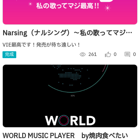
Narsing（ナルシング）〜私の歌ってマジ最
高！！〜
VIE最高です！発売が待ち遠しい！
完成
visibility
261
thumb_up_alt
0
comment
0
WORLD MUSIC PLAYER by焼肉食べたい