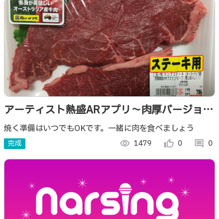
アーティスト熱盛ARアプリ～肉厚バージョン
～
焼く準備はいつでもOKです。一緒に肉を食べましょう
完成
visibility
1479
thumb_up_alt
0
comment
0