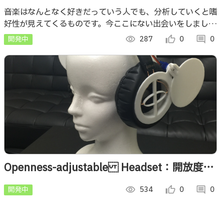
音楽はなんとなく好きだっていう人でも、分析していくと嗜
好性が見えてくるものです。今ここにない出会いをしましょ
う。
開発中
visibility
287
thumb_up_alt
0
comment
0
Openness-adjustable Headset：開放度を
調整可能なヘッドセット
開発中
visibility
534
thumb_up_alt
0
comment
0