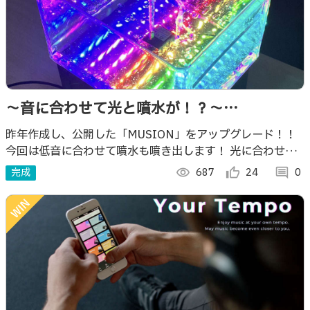
～音に合わせて光と噴水が！？～
MUSION:Rev
昨年作成し、公開した「MUSION」をアップグレード！！
今回は低音に合わせて噴水も噴き出します！ 光に合わせて
噴き出る噴水はとても綺麗です！
完成
visibility
687
thumb_up_alt
24
comment
0