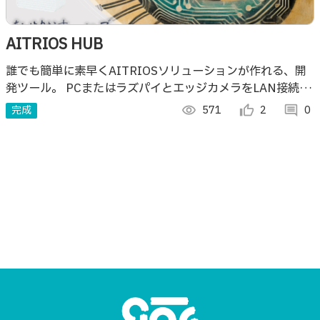
AITRIOS HUB
誰でも簡単に素早くAITRIOSソリューションが作れる、開
発ツール。 PCまたはラズパイとエッジカメラをLAN接続
し、推論の開始終了、推論結果の取得とRDBへの保存等が
完成
visibility
571
thumb_up_alt
2
comment
0
簡単にできます。