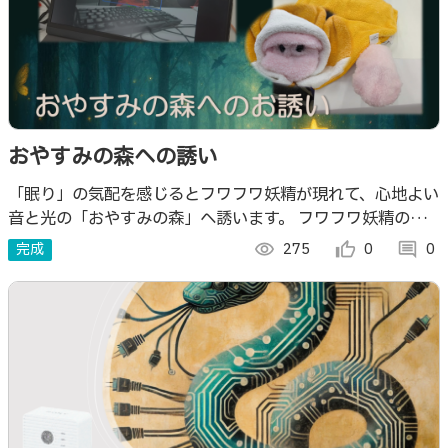
おやすみの森への誘い
「眠り」の気配を感じるとフワフワ妖精が現れて、心地よい
音と光の「おやすみの森」へ誘います。 フワフワ妖精のや
わらかいしっぽと前足でトントンされると、どんどん深い眠
完成
visibility
275
thumb_up_alt
0
comment
0
りへ…。