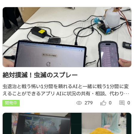
絶対撲滅！虫滅のスプレー
虫退治と戦う怖い1分間を頼れるAIと一緒に戦う1分間に変
えることができるアプリ AIに状況の共有・相談、代わりに
スプレーを噴射してもらうこともできます！
開発中
visibility
279
thumb_up_alt
0
comment
0