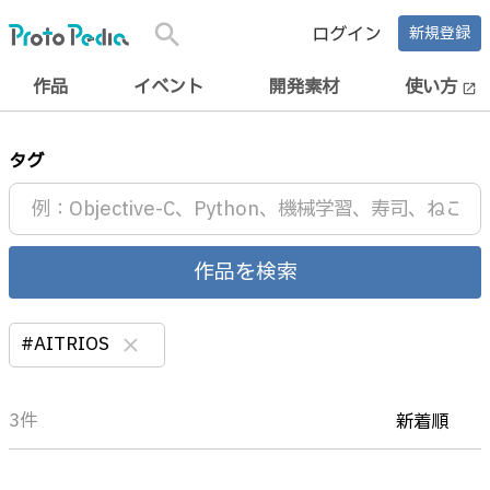
search
ログイン
新規登録
作品
イベント
開発素材
使い方
open_in_new
タグ
作品を検索
#AITRIOS
clear
3件
新着順