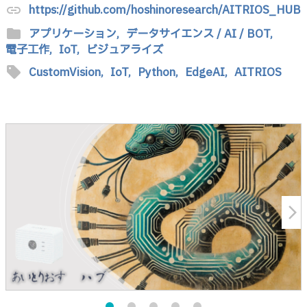
https://github.com/hoshinoresearch/AITRIOS_HUB
link
folder
アプリケーション,
データサイエンス / AI / BOT,
電子工作,
IoT,
ビジュアライズ
sell
CustomVision,
IoT,
Python,
EdgeAI,
AITRIOS
arrow_forward_ios