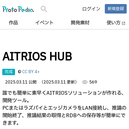
search
ログイン
新規登録
作品
イベント
開発素材
使い方
open_in_new
AITRIOS HUB
完成
©
CC BY 4+
2025.03.11 公開
（2025.03.11 更新）
visibility
569
誰でも簡単に素早くAITRIOSソリューションが作れる、
開発ツール。
PCまたはラズパイとエッジカメラをLAN接続し、推論の
開始終了、推論結果の取得とRDBへの保存等が簡単にで
きます。