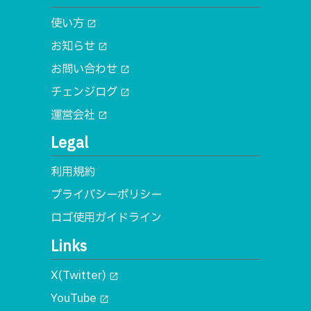
使い方
open_in_new
お知らせ
open_in_new
お問い合わせ
open_in_new
チェンジログ
open_in_new
運営会社
open_in_new
Legal
利用規約
プライバシーポリシー
ロゴ使用ガイドライン
Links
X(Twitter)
open_in_new
YouTube
open_in_new