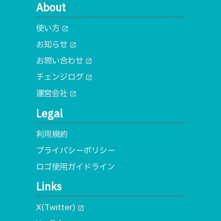
About
使い方
open_in_new
お知らせ
open_in_new
お問い合わせ
open_in_new
チェンジログ
open_in_new
運営会社
open_in_new
Legal
利用規約
プライバシーポリシー
ロゴ使用ガイドライン
Links
X(Twitter)
open_in_new