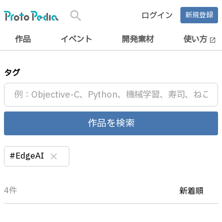
search
ログイン
新規登録
作品
イベント
開発素材
使い方
open_in_new
タグ
作品を検索
#EdgeAI
clear
4件
新着順