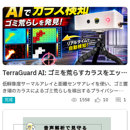
TerraGuard AI: ゴミを荒らすカラスをエッジ
AIで検出！
低解像度サーマルアレイと距離センサアレイを使い、ゴミ置
き場のカラスによるゴミ荒らしを検出するプライバシー配慮
型エッジAIシステム。NXP FRDM-MCXN947でエッジAI
完成
visibility
1558
thumb_up_alt
10
comment
1
やってみました！