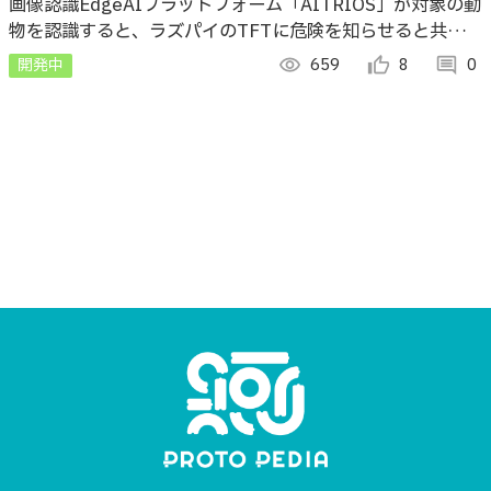
~~
画像認識EdgeAIプラットフォーム「AITRIOS」が対象の動
物を認識すると、ラズパイのTFTに危険を知らせると共に
Line Notifyで通知を送信します。（2025.1.30現在）
開発中
visibility
659
thumb_up_alt
8
comment
0