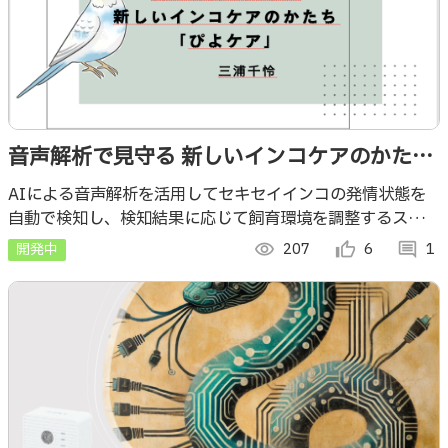
音声解析で見守る 新しいインコケアのかたち
「ぴよケア」
AIによる音声解析を活用してセキセイインコの発情状態を
自動で検知し、検知結果に応じて飼育環境を調整するスマー
トヘルスケアシステムです。
開発中
visibility
207
thumb_up_alt
6
comment
1