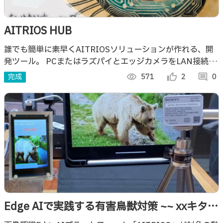
AITRIOS HUB
誰でも簡単に素早くAITRIOSソリューションが作れる、開
発ツール。 PCまたはラズパイとエッジカメラをLAN接続
し、推論の開始終了、推論結果の取得とRDBへの保存等が
完成
visibility
571
thumb_up_alt
2
comment
0
簡単にできます。
Edge AIで実践する有害鳥獣対策 ~~ xxキタヨ