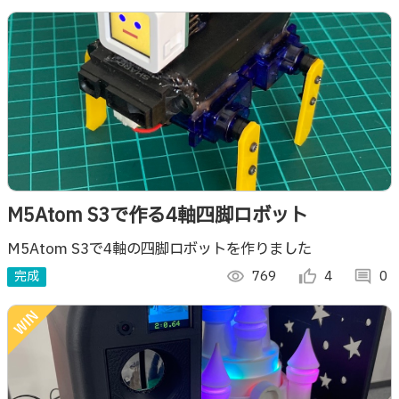
M5Atom S3で作る4軸四脚ロボット
M5Atom S3で4軸の四脚ロボットを作りました
完成
visibility
769
thumb_up_alt
4
comment
0