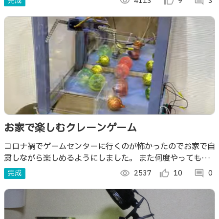
完成
visibility
4113
thumb_up_alt
9
comment
3
お家で楽しむクレーンゲーム
コロナ禍でゲームセンターに行くのが怖かったのでお家で自
粛しながら楽しめるようにしました。 また何度やっても無
料というところもアピールポイントです。
完成
visibility
2537
thumb_up_alt
10
comment
0