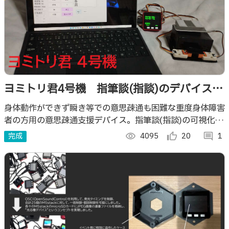
ヨミトリ君4号機 指筆談(指談)のデバイス化
技術による意思疎通支援装置
身体動作ができず瞬き等での意思疎通も困難な重度身体障害
者の方用の意思疎通支援デバイス。指筆談(指談)の可視化を
目的としたヨミトリ君3号機の技術をベースに４方向入力に
完成
visibility
4095
thumb_up_alt
20
comment
1
特化させ小型軽量化したモデル。