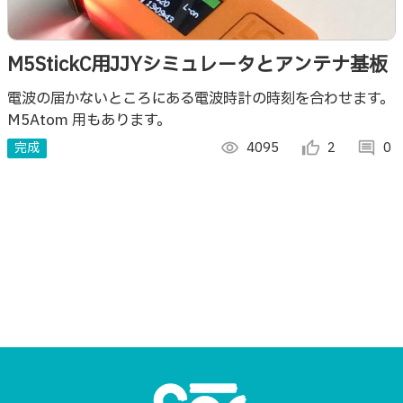
M5StickC用JJYシミュレータとアンテナ基板
電波の届かないところにある電波時計の時刻を合わせます。
M5Atom 用もあります。
完成
visibility
4095
thumb_up_alt
2
comment
0