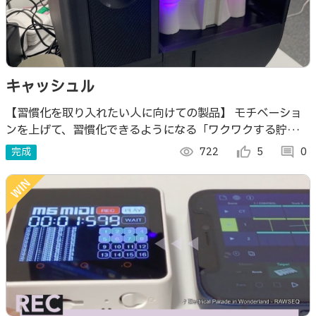
キャッシュル
【習慣化を取り入れたい人に向けての製品】 モチベーショ
ンを上げて、習慣化できるようになる「ワクワクする貯金
箱」
完成
visibility
722
thumb_up_alt
5
comment
0