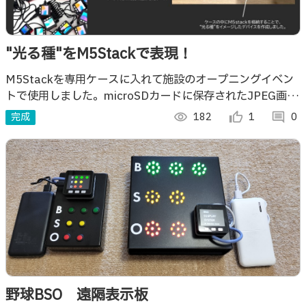
"光る種"をM5Stackで表現！
M5Stackを専用ケースに入れて施設のオープニングイベン
トで使用しました。microSDカードに保存されたJPEG画像
を連番再生することで、あたかも"光る種"を演出しました！
完成
visibility
182
thumb_up_alt
1
comment
0
野球BSO 遠隔表示板