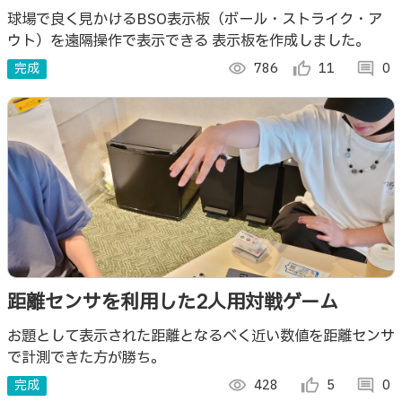
球場で良く見かけるBSO表示板（ボール・ストライク・ア
ウト）を遠隔操作で表示できる 表示板を作成しました。
完成
visibility
786
thumb_up_alt
11
comment
0
距離センサを利用した2人用対戦ゲーム
お題として表示された距離となるべく近い数値を距離センサ
で計測できた方が勝ち。
完成
visibility
428
thumb_up_alt
5
comment
0