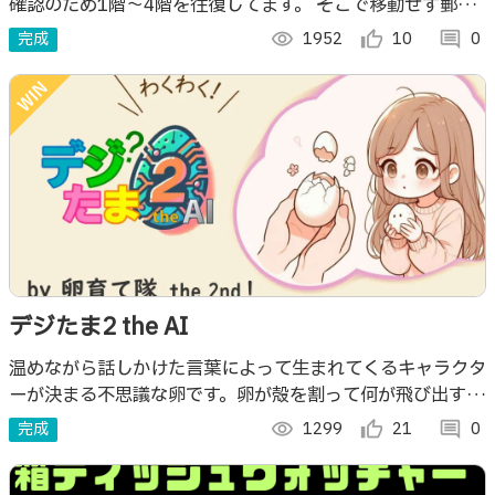
確認のため1階～4階を往復してます。 そこで移動せず郵便
物の確認ができる「IoTポスト」を通信費というランニング
完成
visibility
1952
thumb_up_alt
10
comment
0
コスト「ゼロ」で作りました。
デジたま2 the AI
温めながら話しかけた言葉によって生まれてくるキャラクタ
ーが決まる不思議な卵です。卵が殻を割って何が飛び出すか
な？ 「卵を温めて何が出で来るかワクワクしよう！」
完成
visibility
1299
thumb_up_alt
21
comment
0