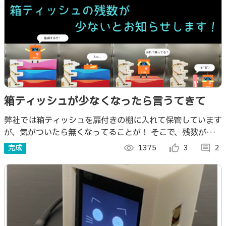
箱ティッシュが少なくなったら言うてきて
弊社では箱ティッシュを扉付きの棚に入れて保管しています
が、気がついたら無くなってることが！ そこで、残数が少
なくなったら担当者にお知らせしてくれる「箱ティッシュウ
完成
visibility
1375
thumb_up_alt
3
comment
2
ォッチャー」を作りました。