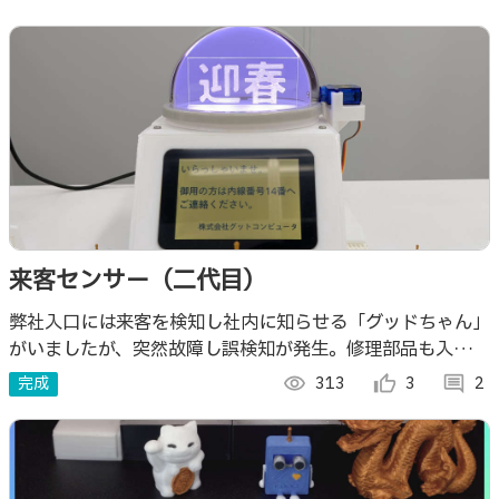
来客センサー（二代目）
弊社入口には来客を検知し社内に知らせる「グッドちゃん」
がいましたが、突然故障し誤検知が発生。修理部品も入手で
きず、二代目を開発しました。
完成
visibility
313
thumb_up_alt
3
comment
2