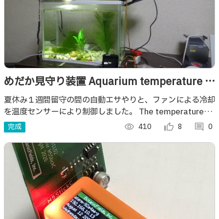
めだか見守り装置 Aquarium temperature &
feeding cotrol
夏休み１週間留守の間の自動エサやりと、ファンによる冷却
を温度センサーにより制御しました。 The temperature
control & the automatic feeding system
完成
visibility
410
thumb_up_alt
8
comment
0