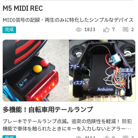
M5 MIDI REC
MIDI信号の記録・再生のみに特化したシンプルなデバイス
完成
visibility
1823
thumb_up_alt
7
comment
2
多機能！自転車用テールランプ
ブレーキでテールランプ点滅。追突の危険性を軽減！ 防犯
機能で車体を触られたときにキーを入力しないとアラーム。
レーザで路面にラインも表示