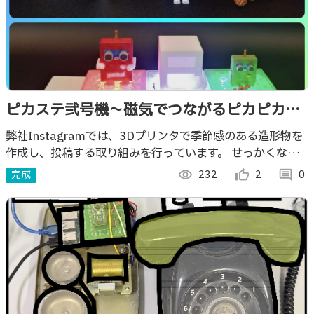
ピカステ弐号機〜磁気でつながるピカピカス
テージ〜
弊社Instagramでは、3Dプリンタで季節感のある造形物を
作成し、投稿する取り組みを行っています。 せっかくな
ら、より“映える”形で紹介したい！ということで、ピカピカ
完成
visibility
232
thumb_up_alt
2
comment
0
光るステージを作ってみました。