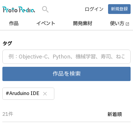
search
ログイン
新規登録
作品
イベント
開発素材
使い方
open_in_new
タグ
作品を検索
#Aruduino IDE
clear
21件
新着順