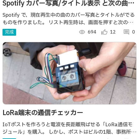
Spotify カバー写真/タイトル表示 と次の曲へ
スキップ
Spotify で、現在再生中の曲のカバー写真とタイトルがでる
ものを作りました。 リスト再生時は、画面を押すと次の曲
にスキップします。 画面表示は、IMUを使って自動回転し
完成
visibility
694
thumb_up_alt
12
comment
0
ます。
LoRa端末の通信チェッカー
IoTポストを作ろうと電波を長距離飛ばせる「LoRa通信モ
ジュール」を購入。 しかし、ポストはビルの1階、事務所は