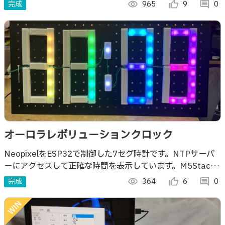
4階。 そもそも電波は届くの？という不安から、簡単な通信
完成
visibility
965
thumb_up_alt
9
comment
0
チェッカーを作りました。
オーロラレボリューションクロック
NeopixelをESP32で制御した7セグ時計です。NTPサーバ
ーにアクセスして正確な時間を表示しています。M5Stack
を使用してHTTPサーバーを立てて任意の時間に変更できる
完成
visibility
364
thumb_up_alt
6
comment
0
ようにしています。