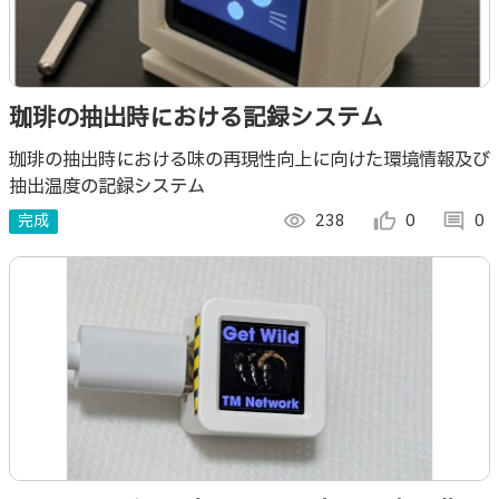
珈琲の抽出時における記録システム
珈琲の抽出時における味の再現性向上に向けた環境情報及び
抽出温度の記録システム
完成
visibility
238
thumb_up_alt
0
comment
0