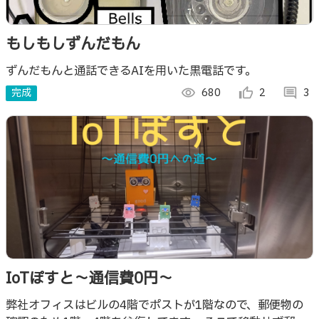
もしもしずんだもん
ずんだもんと通話できるAIを用いた黒電話です。
完成
visibility
680
thumb_up_alt
2
comment
3
IoTぽすと～通信費0円～
弊社オフィスはビルの4階でポストが1階なので、郵便物の