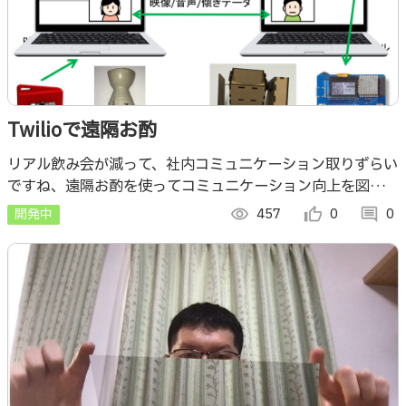
Twilioで遠隔お酌
リアル飲み会が減って、社内コミュニケーション取りずらい
ですね、遠隔お酌を使ってコミュニケーション向上を図りま
しょう。
開発中
visibility
457
thumb_up_alt
0
comment
0