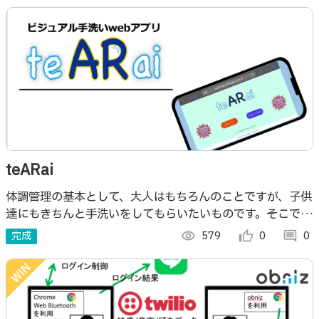
teARai
体調管理の基本として、大人はもちろんのことですが、子供
達にもきちんと手洗いをしてもらいたいものです。そこで、
子供達にも手洗いの重要性を認識してもらうために開発した
完成
visibility
579
thumb_up_alt
0
comment
0
アプリがteARaiです。