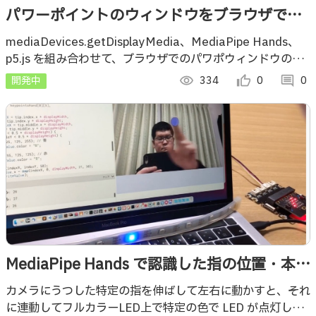
パワーポイントのウィンドウをブラウザで取
り込んで手の動きなどで操る
mediaDevices.getDisplayMedia、MediaPipe Hands、
p5.js を組み合わせて、ブラウザでのパワポウィンドウのキ
ャプチャしたり、手の動きで大きさ・位置を変えたり
開発中
visibility
334
thumb_up_alt
0
comment
0
MediaPipe Hands で認識した指の位置・本数
で LEDテープの点灯位置・色を変化させる
カメラにうつした特定の指を伸ばして左右に動かすと、それ
に連動してフルカラーLED上で特定の色で LED が点灯した