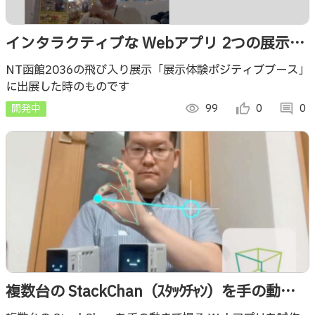
インタラクティブな Webアプリ 2つの展示
（拍手で花火、空間を歪ませる波紋）【NT函
NT函館2036の飛び入り展示「展示体験ポジティブブース」
に出展した時のものです
館2026】
開発中
visibility
99
thumb_up_alt
0
comment
0
複数台の StackChan（ｽﾀｯｸﾁｬﾝ）を手の動き