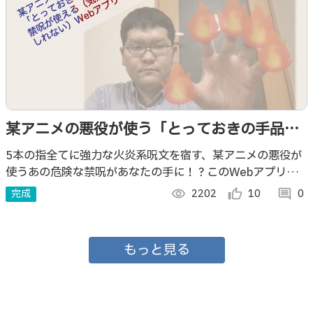
某アニメの悪役が使う「とっておきの手品」
っぽい禁呪が使える（気がするかもしれな
5本の指全てに強力な火炎系呪文を宿す、某アニメの悪役が
使うあの危険な禁呪があなたの手に！？このWebアプリを
い）Webアプリ V2
使えば、あなたも大魔道士に！！
完成
visibility
2202
thumb_up_alt
10
comment
0
もっと見る