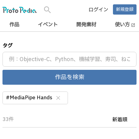
search
ログイン
新規登録
作品
イベント
開発素材
使い方
open_in_new
タグ
作品を検索
#MediaPipe Hands
clear
33件
新着順