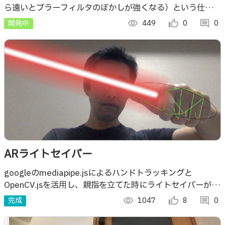
ら遠いとブラーフィルタのぼかしが強くなる）という仕組み
を、カメラ画像に対する機械学習処理と描画ライブラリによ
開発中
visibility
449
thumb_up_alt
0
comment
0
る描画で実装してみました
ARライトセイバー
googleのmediapipe.jsによるハンドトラッキングと
OpenCV.jsを活用し、親指を立てた時にライトセイバーが表
示されるWebコンテンツ。Webブラウザがあれば体験でき
完成
visibility
1047
thumb_up_alt
8
comment
0
ます！