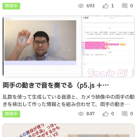
り、その点灯している位置が動いたりします
開発中
visibility
693
thumb_up_alt
1
comment
0
両手の動きで音を奏でる（p5.js ＋
MediaPipe Hands ＋ Sonic Pi 等）
乱数を使って生成している音源と、カメラ映像中の両手の動
きを検出して作った情報とを組み合わせて、両手の動きで鳴
る音が変わるような仕組みを作ってみました
開発中
visibility
847
thumb_up_alt
0
comment
0