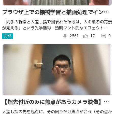
ブラウザ上での機械学習と描画処理でインタ
ラクティブな「透明マント・光学迷彩」
「両手の親指と人差し指で囲まれた領域は、人の後ろの背景
が見える」という光学迷彩・透明マント的なエフェクトを、
カメラ画像に対する機械学習処理と描画ライブラリによる描
完成
visibility
2561
thumb_up_alt
17
comment
0
画で実装しました
【指先付近のみに焦点があうカメラ映像】
p5.js と MediaPipe Hands で実装
人差し指の先を起点に、その周りだけ焦点が合う（その点か