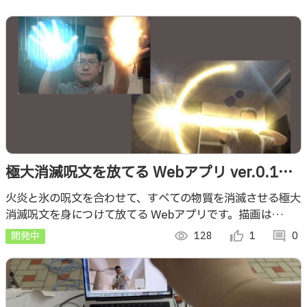
極大消滅呪文を放てる Webアプリ ver.0.1：
火炎と氷の力ですべての物質を消滅させる呪
火炎と氷の呪文を合わせて、すべての物質を消滅させる極大
消滅呪文を身につけて放てる Webアプリです。描画は
文
WebGL/GLSL で手の認識は MediaPipe です。3D的な方向
開発中
visibility
128
thumb_up_alt
1
comment
0
を持たせる工夫も。