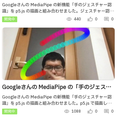
ャー認識」と p5.js の組み合わせ v2
Googleさんの MediaPipe の新機能「手のジェスチャー認
識」を p5.js の描画と組み合わせました。ジェスチャー認識
で円の動きの切り替えを行う仕組みを入れています
開発中
visibility
440
thumb_up_alt
0
comment
0
Googleさんの MediaPipe の「手のジェスチ
ャー認識」と p5.js の描画と組み合わせ
Googleさんの MediaPipe の新機能「手のジェスチャー認
識」を p5.js の描画と組み合わせました。p5.js で描画した
連なる円の動きの部分ではイージングも組み合わせています
開発中
visibility
1088
thumb_up_alt
0
comment
0