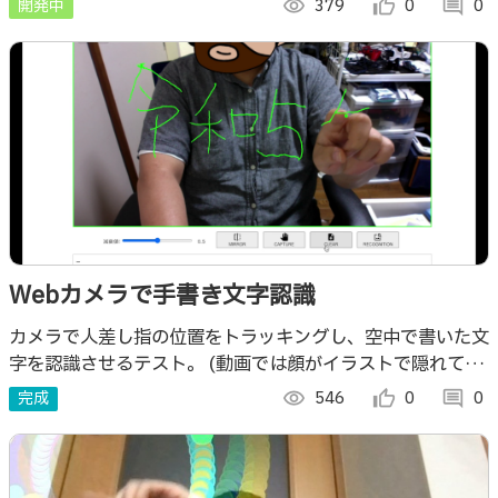
開発中
visibility
379
thumb_up_alt
0
comment
0
Webカメラで手書き文字認識
カメラで人差し指の位置をトラッキングし、空中で書いた文
字を認識させるテスト。 (動画では顔がイラストで隠れてて
ますが、本番ではキチンと表示されます。）
完成
visibility
546
thumb_up_alt
0
comment
0