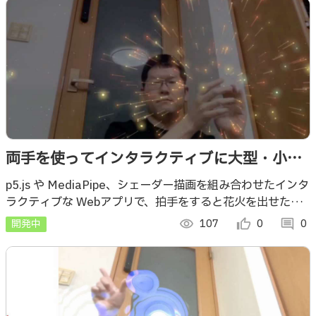
両手を使ってインタラクティブに大型・小型
花火を出せる体験型Webアプリ
p5.js や MediaPipe、シェーダー描画を組み合わせたインタ
ラクティブな Webアプリで、拍手をすると花火を出せた
り、両手の人差し指を近接させることで小型花火を連続で出
開発中
visibility
107
thumb_up_alt
0
comment
0
せたりします