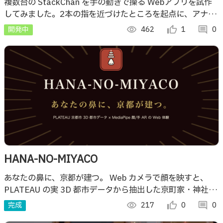
で操る Webアプリ
複数台の StackChan を手の動きで操る Webアプリを試作
してみました。2本の指を近づけたところを起点に、アナロ
グジョイスティック的なものが出てきて、それを使って操作
開発中
visibility
462
thumb_up_alt
1
comment
0
します。
HANA-NO-MIYACO
あなたの鼻に、京都が建つ。 Web カメラで顔を映すと、
PLATEAU の実 3D 都市データから抽出した京町家・神社仏
閣・京都タワーが鼻に建つ、漫画風 Web AR 体験。
完成
visibility
217
thumb_up_alt
0
comment
0