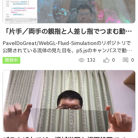
「片手／両手の親指と人差し指でつまむ動
作」で流体の見た目を操るインタラクション
PavelDoGreat/WebGL-Fluid-Simulationのリポジトリで
公開されている流体の見た目を、p5.jsのキャンバスで動か
【元ネタあり】
した試作に、AIによる両手の認識を使った機能を加えまし
開発中
visibility
132
thumb_up_alt
0
comment
0
た