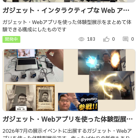
ガジェット・インタラクティブな Web アプ
リの複合的な展示【つくろがや！
ガジェット・Webアプリを使った体験型展示をまとめて体
験できる構成にしたものです
4（2026/5）】
開発中
visibility
183
thumb_up_alt
0
comment
0
ガジェット・Webアプリを使った体験型展示
（新作を含めた複合版）【2026/7 バージョ
2026年7月の展示イベントに出展するガジェット・Webア