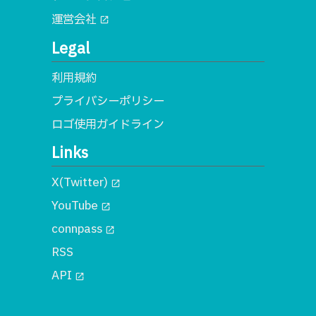
運営会社
open_in_new
Legal
利用規約
プライバシーポリシー
ロゴ使用ガイドライン
Links
X(Twitter)
open_in_new
YouTube
open_in_new
connpass
open_in_new
RSS
API
open_in_new