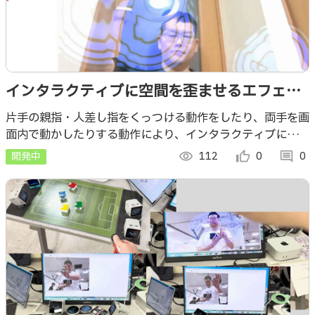
インタラクティブに空間を歪ませるエフェク
トを出せるWebアプリ
片手の親指・人差し指をくっつける動作をしたり、両手を画
面内で動かしたりする動作により、インタラクティブに空間
を歪ませるエフェクトを出せるWebアプリです
開発中
visibility
112
thumb_up_alt
0
comment
0