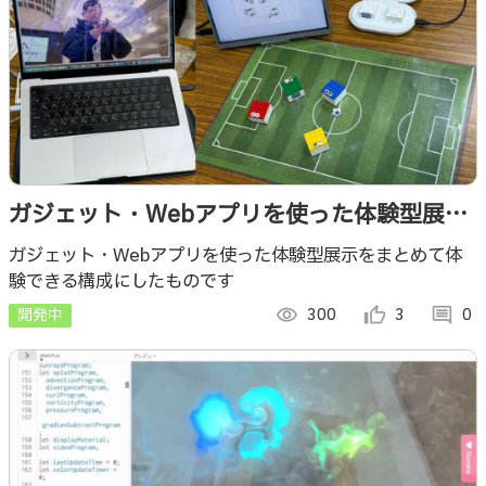
ガジェット・Webアプリを使った体験型展示
（複合版）【2026/3 ＠ 広島・松戸】
ガジェット・Webアプリを使った体験型展示をまとめて体
験できる構成にしたものです
開発中
visibility
300
thumb_up_alt
3
comment
0