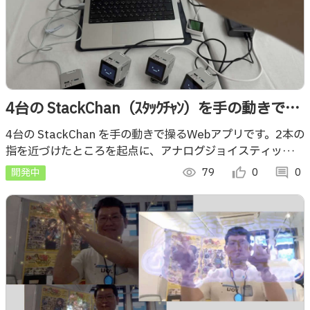
4台の StackChan（ｽﾀｯｸﾁｬﾝ）を手の動きで操
る Webアプリ ＠ NT金沢2026
4台の StackChan を手の動きで操るWebアプリです。2本の
指を近づけたところを起点に、アナログジョイスティック的
なものが出てきて、それを使って操作します。NT金沢2026
開発中
visibility
79
thumb_up_alt
0
comment
0
で展示した作品です。