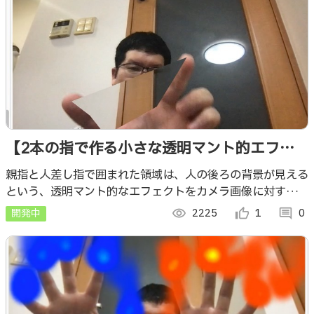
【2本の指で作る小さな透明マント的エフェ
クト】p5.js と MediaPipe Hands で実装
親指と人差し指で囲まれた領域は、人の後ろの背景が見える
という、透明マント的なエフェクトをカメラ画像に対する機
械学習処理と描画ライブラリによる描画で実装してみました
開発中
visibility
2225
thumb_up_alt
1
comment
0