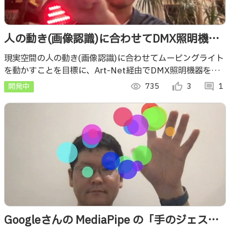
人の動き(画像認識)に合わせてDMX照明機器
を操作してみた
現実空間の人の動き(画像認識)に合わせてムービングライト
を動かすことを目標に、Art-Net経由でDMX照明機器を制
御してみます。
開発中
visibility
735
thumb_up_alt
3
comment
1
Googleさんの MediaPipe の「手のジェスチ