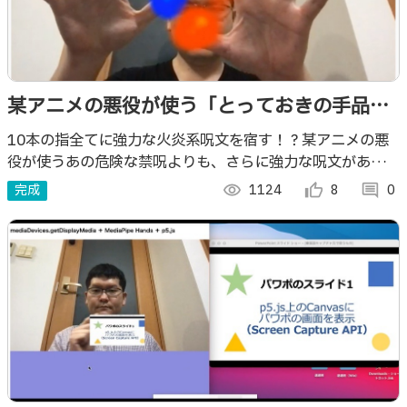
某アニメの悪役が使う「とっておきの手品」
っぽい禁呪が使える（かもしれない）Webア
10本の指全てに強力な火炎系呪文を宿す！？某アニメの悪
役が使うあの危険な禁呪よりも、さらに強力な呪文があなた
プリ V3
の手に... このWebアプリがあれば、あなたも大魔道士に！
完成
visibility
1124
thumb_up_alt
8
comment
0
（シリーズのバージョン3）