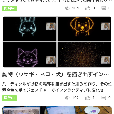
プリを使った体験型展示です。作ったばかりの新作もありま
ン】
す！
開発中
visibility
184
thumb_up_alt
0
comment
0
動物（ウサギ・ネコ・犬）を描き出すインタ
ラクティブなパーティクル（Webアプリ）
パーティクルが動物の輪郭を描き出す仕組みを作り、その位
置や色を手のジェスチャーでインタラクティブに変化させる
仕組みを足した Webアプリです
開発中
visibility
102
thumb_up_alt
1
comment
0