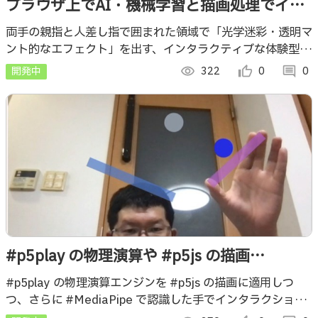
ブラウザ上でAI・機械学習と描画処理でイン
タラクティブな「透明マント・光学迷彩」-
両手の親指と人差し指で囲まれた領域で「光学迷彩・透明マ
ント的なエフェクト」を出す、インタラクティブな体験型展
【2025】
示です。カメラ画像に対するAI・機械学習処理と描画ライブ
開発中
visibility
322
thumb_up_alt
0
comment
0
ラリによる描画で実装しました。
#p5play の物理演算や #p5js の描画
#MediaPipe を組み合わせた試作
#p5play の物理演算エンジンを #p5js の描画に適用しつ
つ、さらに #MediaPipe で認識した手でインタラクション
が行える仕組みの試作です