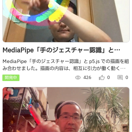
MediaPipe「手のジェスチャー認識」と
p5.js での引力が働くオブジェクトの描画の組
MediaPipe「手のジェスチャー認識」と p5.js での描画を組
み合わせました。描画の内容は、相互に引力が働く動くオブ
合せ
ジェクトの描画（※ Mutual Attraction）です。
開発中
visibility
426
thumb_up_alt
0
comment
0