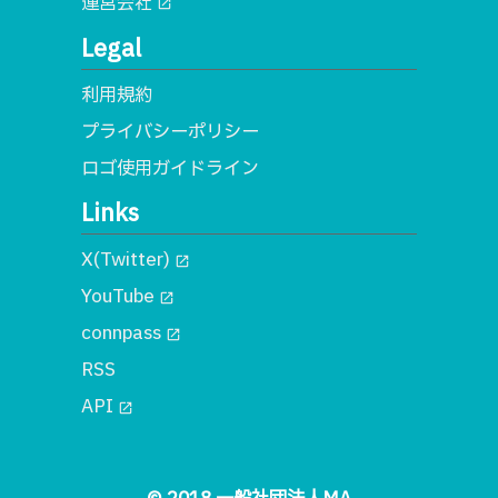
運営会社
open_in_new
Legal
利用規約
プライバシーポリシー
ロゴ使用ガイドライン
Links
X(Twitter)
open_in_new
YouTube
open_in_new
connpass
open_in_new
RSS
API
open_in_new