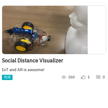
Social Distance Visualizer
IoT and AR is awsome!
完成
visibility
260
thumb_up_alt
1
comment
0