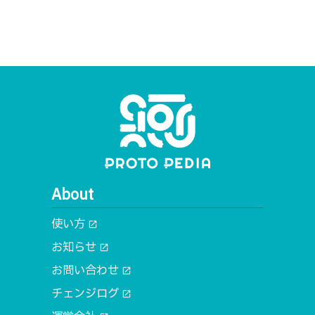
About
使い方
open_in_new
お知らせ
open_in_new
お問い合わせ
open_in_new
チェンジログ
open_in_new