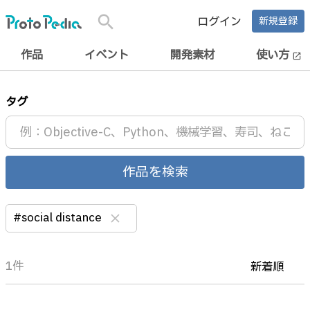
search
ログイン
新規登録
作品
イベント
開発素材
使い方
open_in_new
タグ
作品を検索
#social distance
clear
1件
新着順