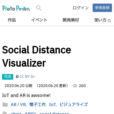
search
ログイン
新規登録
作品
イベント
開発素材
使い方
open_in_new
Social Distance
Visualizer
完成
©
CC BY 4+
2020.06.20 公開
（2020.06.20 更新）
visibility
260
IoT and AR is awsome!
folder
AR / VR,
電子工作,
IoT,
ビジュアライズ