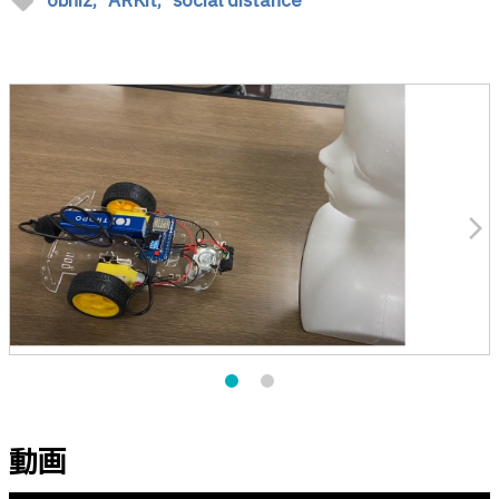
sell
obniz,
ARKit,
social distance
arrow_forward_ios
動画