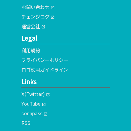
お問い合わせ
open_in_new
チェンジログ
open_in_new
運営会社
open_in_new
Legal
利用規約
プライバシーポリシー
ロゴ使用ガイドライン
Links
X(Twitter)
open_in_new
YouTube
open_in_new
connpass
open_in_new
RSS