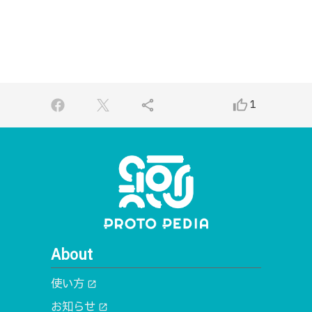
share
thumb_up_alt
1
About
使い方
open_in_new
お知らせ
open_in_new