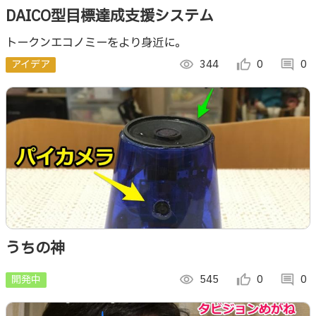
DAICO型目標達成支援システム
トークンエコノミーをより身近に。
アイデア
visibility
344
thumb_up_alt
0
comment
0
うちの神
開発中
visibility
545
thumb_up_alt
0
comment
0