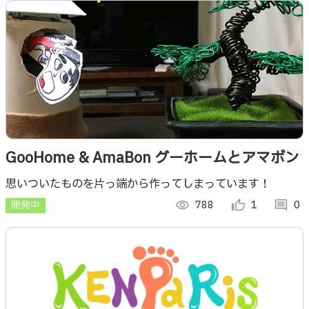
GooHome & AmaBon グーホームとアマボン
思いついたものを片っ端から作ってしまっています！
開発中
visibility
788
thumb_up_alt
1
comment
0