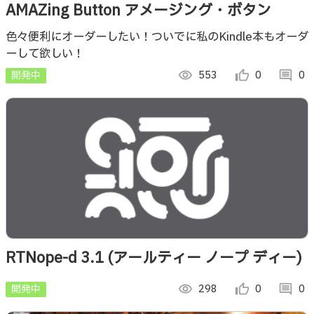
AMAZing Button アメージング・ボタン
色々便利にオーダーしたい！ついでに私のKindle本もオーダ
ーして欲しい！
開発中
visibility
553
thumb_up_alt
0
comment
0
RTNope-d 3.1 (アールティー ノープ ディー)
開発中
visibility
298
thumb_up_alt
0
comment
0