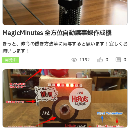
MagicMinutes 全方位自動議事録作成機
きっと、昨今の働き方改革に寄与すると思います！宜しくお
願いします！
開発中
visibility
1192
thumb_up_alt
0
comment
0