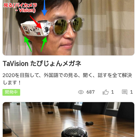
TaVision たびじょんメガネ
2020を目指して、外国語での見る、聞く、話すを全て解決
します！
開発中
visibility
687
thumb_up_alt
1
comment
1