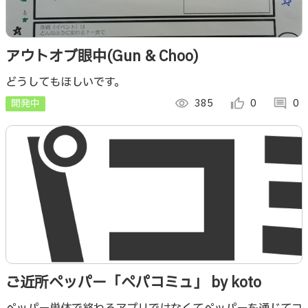
アウトオブ眼中(Gun & Choo)
どうしてもほしいです。
開発中
visibility
385
thumb_up_alt
0
comment
0
ご近所ペッパー「ペパコミュ」 by koto