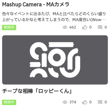
Mashup Camera - MAカメラ
色々なイベントに出るたび、MAと比べたらどのくらい盛り
上がっているかなと考えてしまうので、MA度合い(Wow度)
を数値化する為作りました！
開発中
visibility
662
thumb_up_alt
0
comment
0
チープな相棒「ロッピーくん」
開発中
visibility
374
thumb_up_alt
0
comment
0