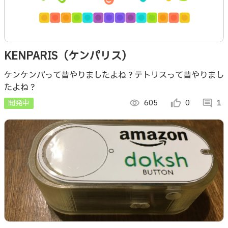
KENPARIS（ケンパリス）
ケンケンパって昔やりましたよね？テトリスって昔やりまし
たよね？
開発中
visibility
605
thumb_up_alt
0
comment
1