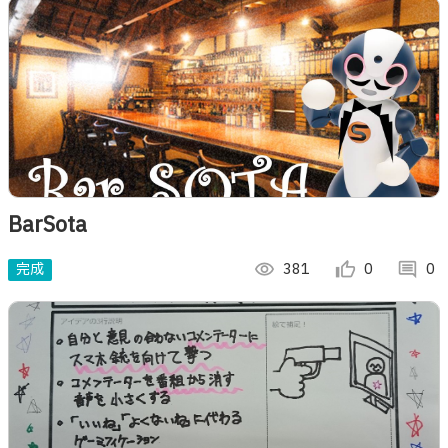
BarSota
完成
visibility
381
thumb_up_alt
0
comment
0