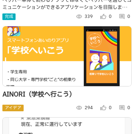
ペッパー単体で終わるアプリではなくてペッパーを通じてコ
ミュニケーションができるアプリケーションを目指しまし
た。
完成
visibility
339
thumb_up_alt
0
comment
0
AINORI（学校へ行こう）
アイデア
visibility
294
thumb_up_alt
0
comment
0