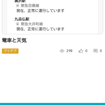
電車と天気
アイデア
visibility
298
thumb_up_alt
0
comment
0