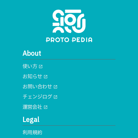
About
使い方
open_in_new
お知らせ
open_in_new
お問い合わせ
open_in_new
チェンジログ
open_in_new
運営会社
open_in_new
Legal
利用規約