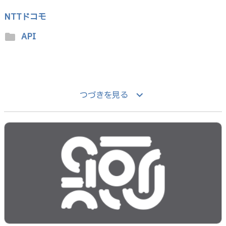
NTTドコモ
API
folder
keyboard_arrow_down
つづきを見る