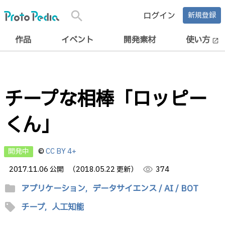
search
ログイン
新規登録
作品
イベント
開発素材
使い方
open_in_new
チープな相棒「ロッピー
くん」
開発中
©
CC BY 4+
2017.11.06 公開
（2018.05.22 更新）
visibility
374
folder
アプリケーション,
データサイエンス / AI / BOT
sell
チープ,
人工知能