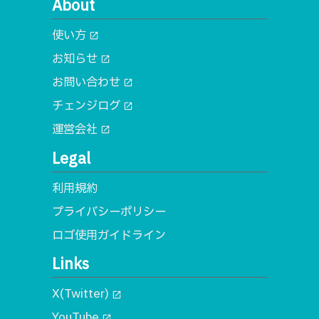
About
使い方
open_in_new
お知らせ
open_in_new
お問い合わせ
open_in_new
チェンジログ
open_in_new
運営会社
open_in_new
Legal
利用規約
プライバシーポリシー
ロゴ使用ガイドライン
Links
X(Twitter)
open_in_new
YouTube
open_in_new