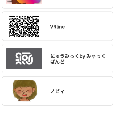
VRline
にゅうみっくby みゃっく
ばんど
ノビィ