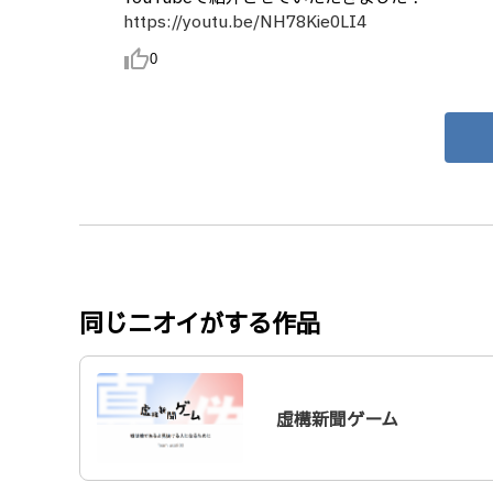
https://youtu.be/NH78Kie0LI4
thumb_up_alt
0
同じニオイがする作品
虚構新聞ゲーム