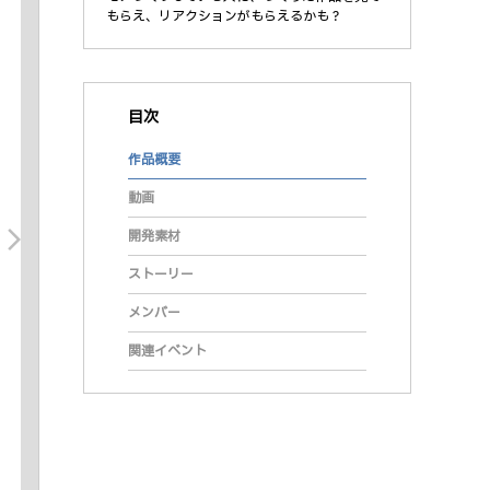
もらえ、リアクションがもらえるかも？
目次
作品概要
動画
arrow_forward_ios
開発素材
ストーリー
メンバー
関連イベント