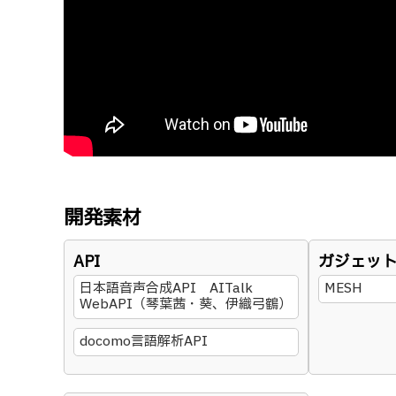
開発素材
API
ガジェッ
日本語音声合成API AITalk
MESH
WebAPI（琴葉茜・葵、伊織弓鶴）
docomo言語解析API