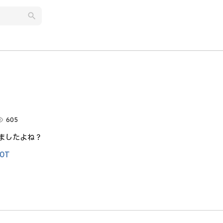
search
）
lity
605
ましたよね？
OT