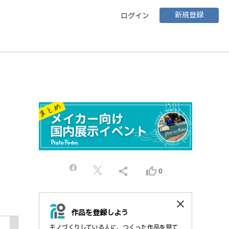
新規登録
ログイン
share
thumb_up_alt
0
close
作品を登録しよう
モノづくりしている人に、つくった作品を見て