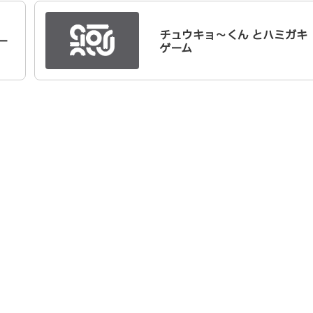
チュウキョ〜くん とハミガキ
ー
ゲーム