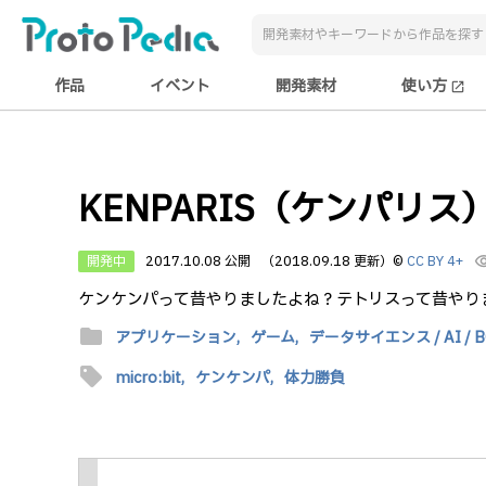
作品
イベント
開発素材
使い方
open_in_new
KENPARIS（ケンパリス
開発中
2017.10.08 公開
（2018.09.18 更新）
©
CC BY 4+
visibi
ケンケンパって昔やりましたよね？テトリスって昔やり
folder
アプリケーション,
ゲーム,
データサイエンス / AI / B
sell
micro:bit,
ケンケンパ,
体力勝負